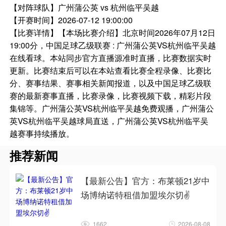
【对阵球队】
广州蒲公英 vs 杭州临平吴越
【开赛时间】
2026-07-12 19:00:00
【比赛详情】
【本场比赛介绍】北京时间2026年07月12日
19:00分，中国足球乙级联赛 : 广州蒲公英VS杭州临平吴越
在线看球。本站同步官方直播源准时直播，比赛数据实时
更新。比赛结束后可以在本站查看比赛全程录像、比赛比
分、赛事结果、赛事相关新闻报道，以及中国足球乙级联
赛的最新赛事直播，比赛录像，比赛视频下载，精彩片段
集锦等。广州蒲公英VS杭州临平吴越免费观播，广州蒲公
英VS杭州临平吴越球局直送，广州蒲公英VS杭州临平吴
越赛事持续播放。
推荐新闻
【最新公告】官方：布莱顿21岁中
场博纳诺特租借加盟埃尔切✌️
1662
2026-08-08