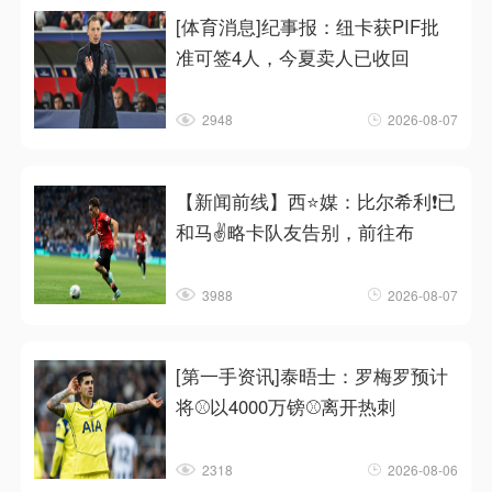
[体育消息]纪事报：纽卡获PIF批
准可签4人，今夏卖人已收回
2948
2026-08-07
【新闻前线】西⭐媒：比尔希利❗已
和马✌️略卡队友告别，前往布
3988
2026-08-07
[第一手资讯]泰晤士：罗梅罗预计
将⚾以4000万镑⚾离开热刺
2318
2026-08-06