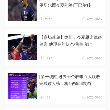
望切尔西今夏能签❕下巴尔科
2747
2026-08-07
【赛场速递】纳斯：今夏恩比德很
健康 他现在的状态很❕棒 能全
1827
2026-08-06
[第一观察]过去十个赛季五大联赛
完成过人榜：梅✨西953次领
1341
2026-08-05