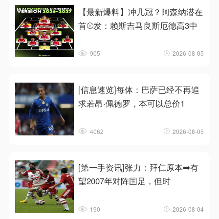
【最新爆料】冲几冠？阿森纳潜在
首⚾发：赖斯吉马良斯厄德高3中
905
2026-08-05
[信息速览]每体：巴萨已经不再追
求若昂·佩德罗，本可以总价1
4062
2026-08-05
[第一手资讯]张力：拜仁原本➡️有
望2007年对阵国足，但时
190
2026-08-04