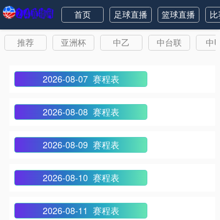
首页
足球直播
篮球直播
比
推荐
亚洲杯
中乙
中台联
中U
2026-08-07 赛程表
2026-08-08 赛程表
2026-08-09 赛程表
2026-08-10 赛程表
2026-08-11 赛程表