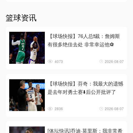
篮球资讯
【球场快报】76人总❗裁：詹姆斯
有很多绝佳去处 非常幸运他⚽
4073
2026-08-07
【球场快报】芬奇：我最大的遗憾
是去年对勇士赛⬇️后公开批评了
2836
2026-08-07
[体坛快讯]乔迪·莫里斯：我非常希