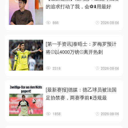
的追求打动了我，会⚽⬇️用最好
866
2026-08-06
[第一手资讯]泰晤士：罗梅罗预计
将⚾以4000万镑⚾离开热刺
2318
2026-08-06
[最新赛报]德媒：德乙球员被法国
足协禁赛，两赛季前⬇️违规最
1858
2026-08-06