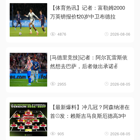
【体育热讯】记者：富勒姆2000
万英镑报价❗20岁中卫布德拉
4876
2026-08-06
[马德里竞技]记者：阿尔瓦雷斯依
然想去巴萨，后者做出承诺✌️
2955
2026-08-05
【最新爆料】冲几冠？阿森纳潜在
首⚾发：赖斯吉马良斯厄德高3中
905
2026-08-05