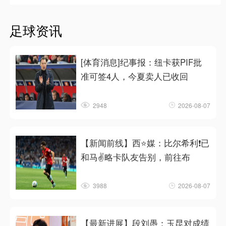
足球资讯
[体育消息]纪事报：纽卡获PIF批
准可签4人，今夏卖人已收回
2948
2026-08-07
【新闻前线】西⭐媒：比尔希利❗已
和马✌️略卡队友告别，前往布
3988
2026-08-07
【最新进展】段刘愚：玉昆对成绩