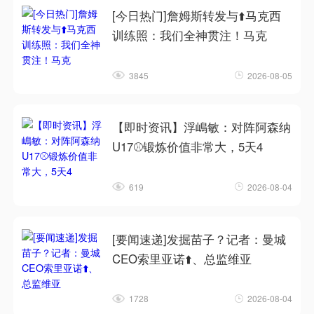
[今日热门]詹姆斯转发与⬆️马克西
训练照：我们全神贯注！马克
3845
2026-08-05
【即时资讯】浮嶋敏：对阵阿森纳
U17⚾锻炼价值非常大，5天4
619
2026-08-04
[要闻速递]发掘苗子？记者：曼城
CEO索里亚诺⬆️、总监维亚
1728
2026-08-04