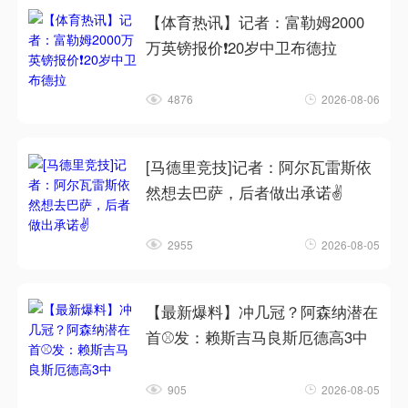
【体育热讯】记者：富勒姆2000
万英镑报价❗20岁中卫布德拉
4876
2026-08-06
[马德里竞技]记者：阿尔瓦雷斯依
然想去巴萨，后者做出承诺✌️
2955
2026-08-05
【最新爆料】冲几冠？阿森纳潜在
首⚾发：赖斯吉马良斯厄德高3中
905
2026-08-05