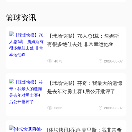
篮球资讯
【球场快报】76人总❗裁：詹姆斯
有很多绝佳去处 非常幸运他⚽
4073
2026-08-07
【球场快报】芬奇：我最大的遗憾
是去年对勇士赛⬇️后公开批评了
2836
2026-08-07
[体坛快讯]乔迪·莫里斯：我非常希