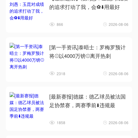
的追求打动了我，会⚽⬇️用最好
866
2026-08-06
[第一手资讯]泰晤士：罗梅罗预计
将⚾以4000万镑⚾离开热刺
2318
2026-08-06
[最新赛报]德媒：德乙球员被法国
足协禁赛，两赛季前⬇️违规最
1858
2026-08-06