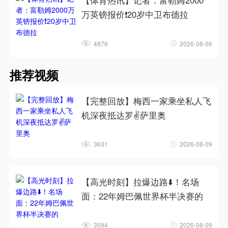
【体育热讯】记者：富勒姆2000
万英镑报价❗20岁中卫布德拉
4876
2026-08-06
推荐视频
【完整回放】梅西一家乘坐私人飞
机深夜抵达罗✌️萨里奥
3631
2026-08-09
【高光时刻】拉爆边路⬇️！名场
面：22年姆巴佩世界杯半决赛的
3594
2026-08-09