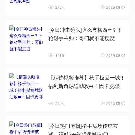
2704
2026-08-07
[今日冲击镜头]这么夸梅西⬅️？下
轮对手主帅：哥们就不能度度
1986
2026-08-06
【精选视频推荐】枪手扳回一城！
措利斯角球送助攻➡️！因卡皮耶
2054
2026-08-06
[今日热门剪辑]枪手后场传球被
断，福⬆️纳⬅️尔斯远射破❕门