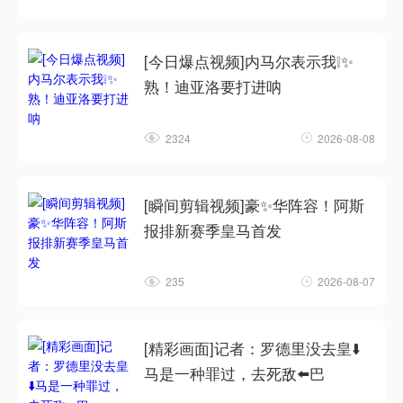
[今日爆点视频]内马尔表示我❕✨
熟！迪亚洛要打进呐
2324
2026-08-08
[瞬间剪辑视频]豪✨华阵容！阿斯
报排新赛季皇马首发
235
2026-08-07
[精彩画面]记者：罗德里没去皇⬇️
马是一种罪过，去死敌⬅️巴