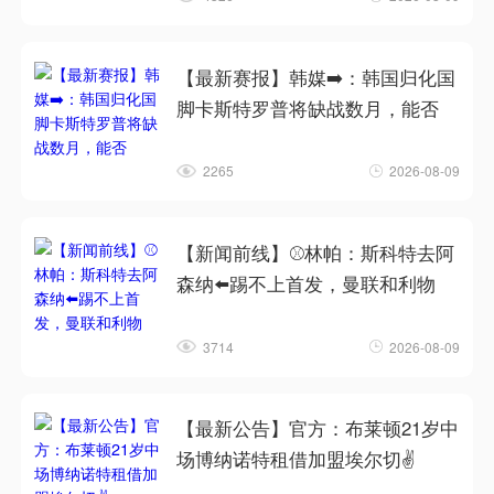
【最新赛报】韩媒➡️：韩国归化国
脚卡斯特罗普将缺战数月，能否
2265
2026-08-09
【新闻前线】⚾林帕：斯科特去阿
森纳⬅️踢不上首发，曼联和利物
3714
2026-08-09
【最新公告】官方：布莱顿21岁中
场博纳诺特租借加盟埃尔切✌️