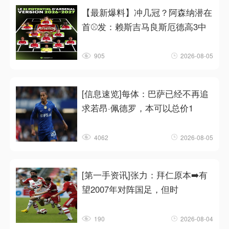
【最新爆料】冲几冠？阿森纳潜在
首⚾发：赖斯吉马良斯厄德高3中
905
2026-08-05
[信息速览]每体：巴萨已经不再追
求若昂·佩德罗，本可以总价1
4062
2026-08-05
[第一手资讯]张力：拜仁原本➡️有
望2007年对阵国足，但时
190
2026-08-04