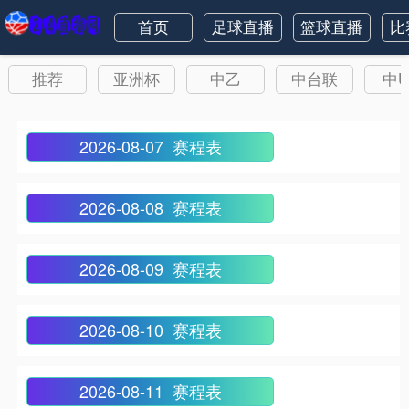
首页
足球直播
篮球直播
比
推荐
亚洲杯
中乙
中台联
中U
2026-08-07 赛程表
2026-08-08 赛程表
2026-08-09 赛程表
2026-08-10 赛程表
2026-08-11 赛程表