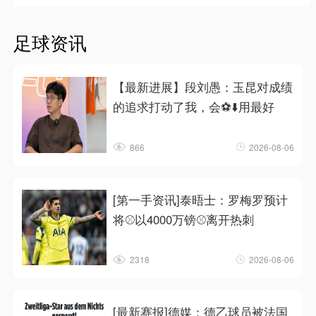
足球资讯
【最新进展】段刘愚：玉昆对成绩
的追求打动了我，会⚽⬇️用最好
866
2026-08-06
[第一手资讯]泰晤士：罗梅罗预计
将⚾以4000万镑⚾离开热刺
2318
2026-08-06
[最新赛报]德媒：德乙球员被法国