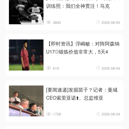
训练照：我们全神贯注！马克
3845
2026-08-05
【即时资讯】浮嶋敏：对阵阿森纳
U17⚾锻炼价值非常大，5天4
619
2026-08-04
[要闻速递]发掘苗子？记者：曼城
CEO索里亚诺⬆️、总监维亚
1728
2026-08-04