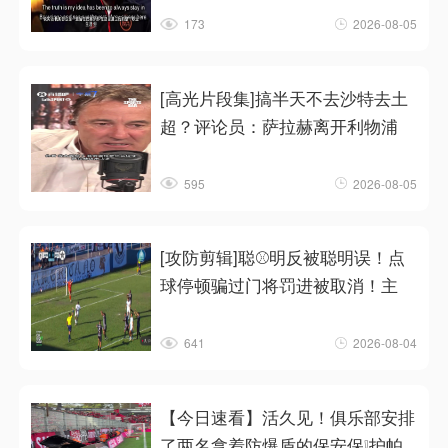
173
2026-08-05
[高光片段集]搞半天不去沙特去土
超？评论员：萨拉赫离开利物浦
595
2026-08-05
[攻防剪辑]聪⚾明反被聪明误！点
球停顿骗过门将罚进被取消！主
641
2026-08-04
【今日速看】活久见！俱乐部安排
了两名拿着防爆盾的保安保❕护帕