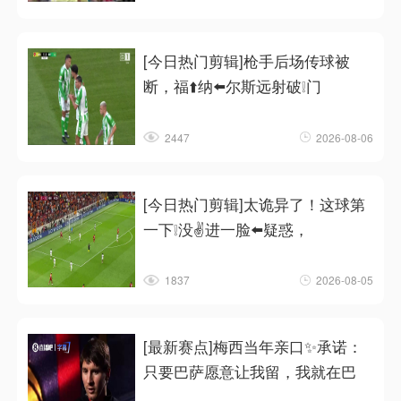
[今日热门剪辑]枪手后场传球被
断，福⬆️纳⬅️尔斯远射破❕门
2447
2026-08-06
[今日热门剪辑]太诡异了！这球第
一下❕没✌️进一脸⬅️疑惑，
1837
2026-08-05
[最新赛点]梅西当年亲口✨承诺：
只要巴萨愿意让我留，我就在巴