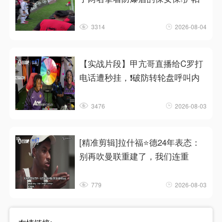
3314
2026-08-04
【实战片段】甲亢哥直播给C罗打
电话遭秒挂，❗破防转轮盘呼叫内
3476
2026-08-03
[精准剪辑]拉什福⭐德24年表态：
别再吹曼联重建了，我们连重
779
2026-08-03