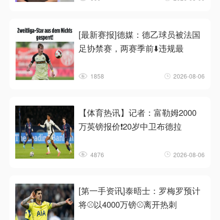
[最新赛报]德媒：德乙球员被法国
足协禁赛，两赛季前⬇️违规最
1858
2026-08-06
【体育热讯】记者：富勒姆2000
万英镑报价❗20岁中卫布德拉
4876
2026-08-06
[第一手资讯]泰晤士：罗梅罗预计
将⚾以4000万镑⚾离开热刺