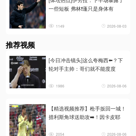
[体坛热点]伊劳拉：下半场暴露了
一些短板 弗林❗蓬只是身体有
1149
2026-08-03
推荐视频
[今日冲击镜头]这么夸梅西⬅️？下
轮对手主帅：哥们就不能度度
1986
2026-08-06
【精选视频推荐】枪手扳回一城！
措利斯角球送助攻➡️！因卡皮耶
2054
2026-08-06