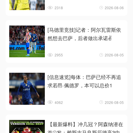
2318
2026-08-06
[马德里竞技]记者：阿尔瓦雷斯依
然想去巴萨，后者做出承诺✌️
2955
2026-08-05
[信息速览]每体：巴萨已经不再追
求若昂·佩德罗，本可以总价1
4062
2026-08-05
【最新爆料】冲几冠？阿森纳潜在
首⚾发：赖斯吉马良斯厄德高3中