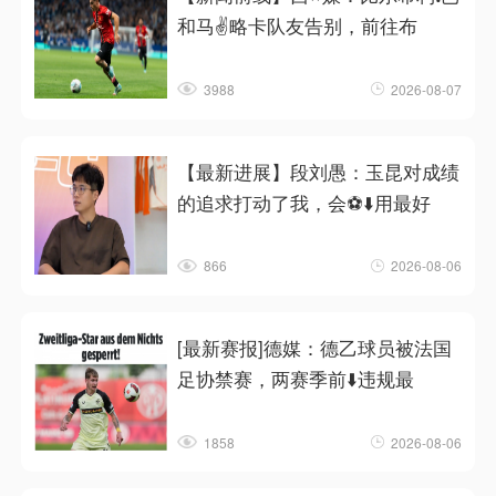
和马✌️略卡队友告别，前往布
3988
2026-08-07
【最新进展】段刘愚：玉昆对成绩
的追求打动了我，会⚽⬇️用最好
866
2026-08-06
[最新赛报]德媒：德乙球员被法国
足协禁赛，两赛季前⬇️违规最
1858
2026-08-06