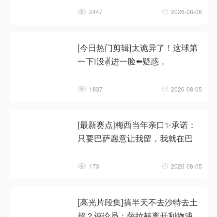
2447
2026-08-06
[今日热门剪辑]太诡异了！这球第
一下❕没✌️进一脸⬅️疑惑，
1837
2026-08-05
[最新赛点]梅西当年亲口✨承诺：
只要巴萨愿意让我留，我就在巴
173
2026-08-05
[高光片段集]搞半天不去沙特去土
超？评论员：萨拉赫离开利物浦