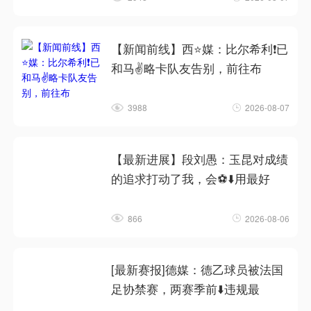
【新闻前线】西⭐媒：比尔希利❗已
和马✌️略卡队友告别，前往布
3988
2026-08-07
【最新进展】段刘愚：玉昆对成绩
的追求打动了我，会⚽⬇️用最好
866
2026-08-06
[最新赛报]德媒：德乙球员被法国
足协禁赛，两赛季前⬇️违规最