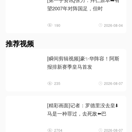
[第一手资讯]张力：拜仁原本➡️有
望2007年对阵国足，但时
190
2026-08-04
推荐视频
[瞬间剪辑视频]豪✨华阵容！阿斯
报排新赛季皇马首发
235
2026-08-07
[精彩画面]记者：罗德里没去皇⬇️
马是一种罪过，去死敌⬅️巴
2704
2026-08-07