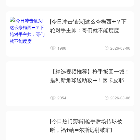
[今日冲击镜头]这么夸梅西⬅️？下
轮对手主帅：哥们就不能度度
1986
2026-08-06
【精选视频推荐】枪手扳回一城！
措利斯角球送助攻➡️！因卡皮耶
2054
2026-08-06
[今日热门剪辑]枪手后场传球被
断，福⬆️纳⬅️尔斯远射破❕门