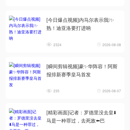
[今日爆点视频]内马尔表示我❕✨
熟！迪亚洛要打进呐
2324
2026-08-08
[瞬间剪辑视频]豪✨华阵容！阿斯
报排新赛季皇马首发
235
2026-08-07
[精彩画面]记者：罗德里没去皇⬇️
马是一种罪过，去死敌⬅️巴