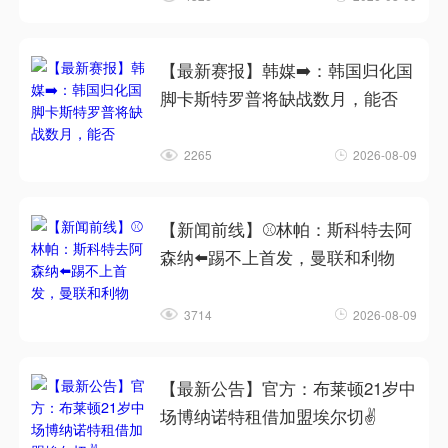
【最新赛报】韩媒➡️：韩国归化国
脚卡斯特罗普将缺战数月，能否
2265
2026-08-09
【新闻前线】⚾林帕：斯科特去阿
森纳⬅️踢不上首发，曼联和利物
3714
2026-08-09
【最新公告】官方：布莱顿21岁中
场博纳诺特租借加盟埃尔切✌️