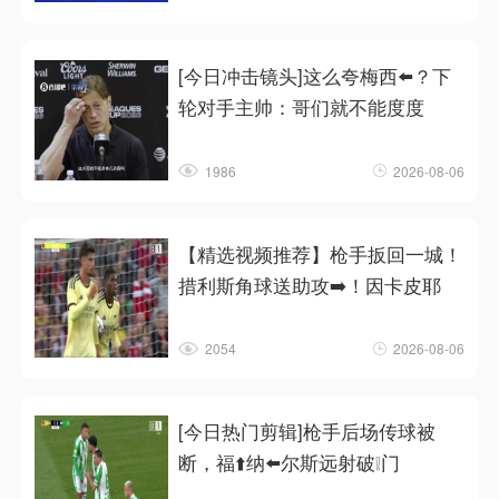
[今日冲击镜头]这么夸梅西⬅️？下
轮对手主帅：哥们就不能度度
1986
2026-08-06
【精选视频推荐】枪手扳回一城！
措利斯角球送助攻➡️！因卡皮耶
2054
2026-08-06
[今日热门剪辑]枪手后场传球被
断，福⬆️纳⬅️尔斯远射破❕门