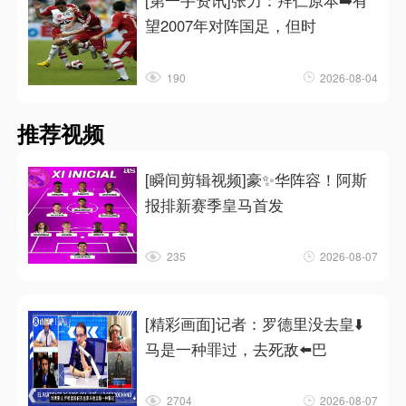
[第一手资讯]张力：拜仁原本➡️有
望2007年对阵国足，但时
190
2026-08-04
推荐视频
[瞬间剪辑视频]豪✨华阵容！阿斯
报排新赛季皇马首发
235
2026-08-07
[精彩画面]记者：罗德里没去皇⬇️
马是一种罪过，去死敌⬅️巴
2704
2026-08-07