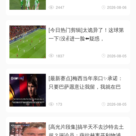
2447
2026-08-06
[今日热门剪辑]太诡异了！这球第
一下❕没✌️进一脸⬅️疑惑，
1837
2026-08-05
[最新赛点]梅西当年亲口✨承诺：
只要巴萨愿意让我留，我就在巴
173
2026-08-05
[高光片段集]搞半天不去沙特去土
超？评论员：萨拉赫离开利物浦