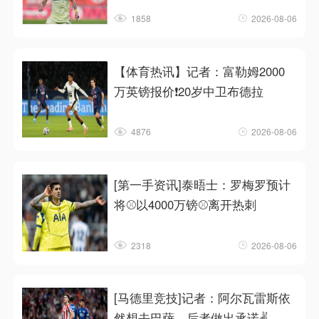
1858
2026-08-06
【体育热讯】记者：富勒姆2000
万英镑报价❗20岁中卫布德拉
4876
2026-08-06
[第一手资讯]泰晤士：罗梅罗预计
将⚾以4000万镑⚾离开热刺
2318
2026-08-06
[马德里竞技]记者：阿尔瓦雷斯依
然想去巴萨，后者做出承诺✌️