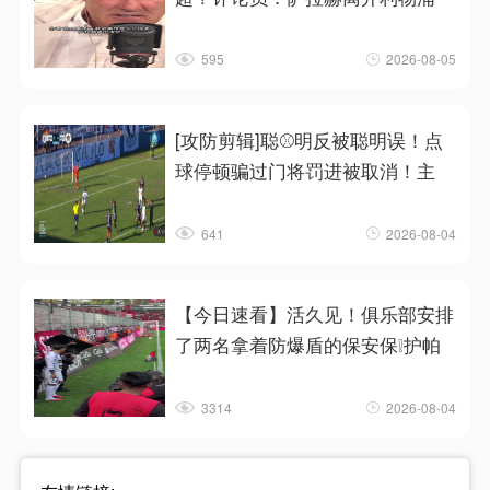
595
2026-08-05
[攻防剪辑]聪⚾明反被聪明误！点
球停顿骗过门将罚进被取消！主
641
2026-08-04
【今日速看】活久见！俱乐部安排
了两名拿着防爆盾的保安保❕护帕
3314
2026-08-04