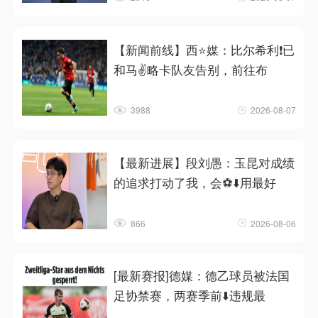
【新闻前线】西⭐媒：比尔希利❗已
和马✌️略卡队友告别，前往布
3988
2026-08-07
【最新进展】段刘愚：玉昆对成绩
的追求打动了我，会⚽⬇️用最好
866
2026-08-06
[最新赛报]德媒：德乙球员被法国
足协禁赛，两赛季前⬇️违规最