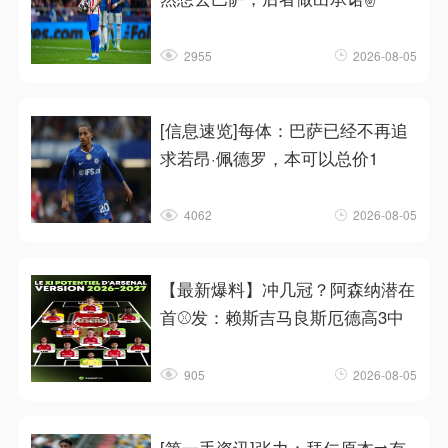
2955
2026-08-05
[信息速览]每体：巴萨已经不再追
求若昂·佩德罗，本可以总价1
4062
2026-08-05
【最新爆料】冲几冠？阿森纳潜在
首⚾发：赖斯吉马良斯厄德高3中
905
2026-08-05