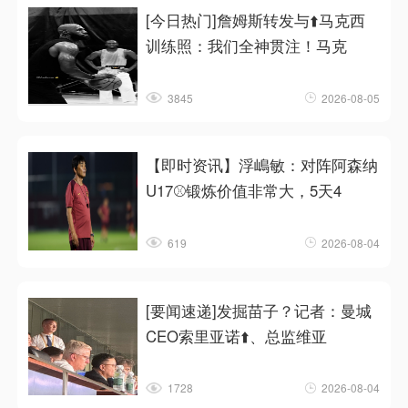
[今日热门]詹姆斯转发与⬆️马克西
训练照：我们全神贯注！马克
3845
2026-08-05
【即时资讯】浮嶋敏：对阵阿森纳
U17⚾锻炼价值非常大，5天4
619
2026-08-04
[要闻速递]发掘苗子？记者：曼城
CEO索里亚诺⬆️、总监维亚
1728
2026-08-04