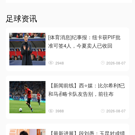
足球资讯
[体育消息]纪事报：纽卡获PIF批
准可签4人，今夏卖人已收回
2948
2026-08-07
【新闻前线】西⭐媒：比尔希利❗已
和马✌️略卡队友告别，前往布
3988
2026-08-07
【最新进展】段刘愚：玉昆对成绩