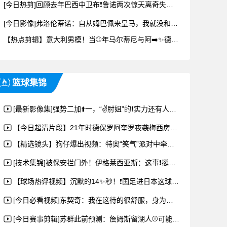
[今日热剪]回顾去年巴西中卫布❗鲁诺两次惊天离奇失误，让日⚾本逆转了
[今日影像]弗洛伦蒂诺：自从姆巴佩来皇马，我就没和他说过话，他是队内⬆❕️最佳
【热点剪辑】意大利男模！当⚾年马尔蒂尼与阿➡️✨德里亚娜也是金童玉女的组合呀~
篮球集锦
[最新影像集]强势二加⬆️一，“✌️肘姐”的❗实力还有人质疑？
【今日超清片段】21年时德保罗阿奎罗夜袭梅西房间，唱生日歌送❕奇葩礼物~
【精选镜头】狗仔爆出视频：特奥“笑气”派对中牵头⬆⬇️️找应召女郎，与其一起狂欢
[技术集锦]被保安拦门外！伊格莱西亚斯：这事❗挺有意思的，其他人也遇⚾到过！
【球场热评视频】沉默的14✨秒！❗国足进日本这球与❗比利时世界杯绝杀日本一模一样
[今日必看视频]东契奇：我在这待的很舒服，身为湖人一员⚽对我来说意义非凡
[今日赛事剪辑]苏群此前预测：詹姆斯留湖人⚾可能➡️性很低了，可能回骑士或去勇士