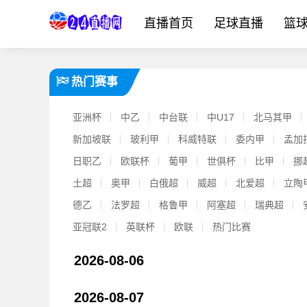
直播首页
足球直播
篮
热门赛事
亚洲杯
中乙
中台联
中U17
北马其甲
新加坡联
玻利甲
科威特联
委内甲
孟加
日职乙
欧联杯
葡甲
世俱杯
比甲
挪
土超
奥甲
白俄超
威超
北爱超
立陶
德乙
法罗超
格鲁甲
阿塞超
瑞典超
亚冠联2
英联杯
欧联
热门比赛
2026-08-06
[马德里竞技]记者：阿尔瓦雷斯依然想去巴萨，后者做出承诺✌️
2026-08-07