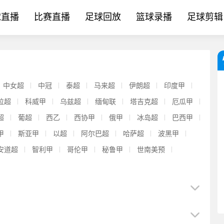
球直播
比赛直播
足球回放
篮球录播
足球剪辑
中女超
中冠
泰超
马来超
伊朗超
印度甲
拉超
科威甲
乌兹超
缅甸联
塔吉克超
厄瓜甲
超
葡超
西乙
西协甲
俄甲
冰岛超
巴西甲
甲
斯亚甲
以超
阿尔巴超
哈萨超
波黑甲
安道超
智利甲
哥伦甲
秘鲁甲
世南美预
【最新爆料】冲几冠？阿森纳潜在首⚾发：赖斯吉马良斯厄德高3中
[信息速览]每体：巴萨已经不再追