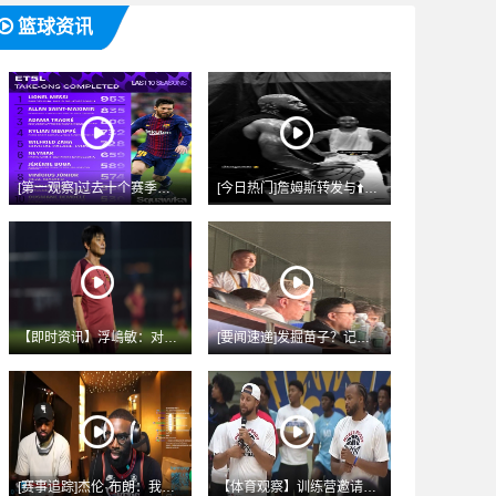
篮球资讯
[第一观察]过去十个赛季五大联赛完成过人榜：梅✨西953次领
[今日热门]詹姆斯转发与⬆️马克西训练照：我们全神贯注！马克
【即时资讯】浮嶋敏：对阵阿森纳U17⚾锻炼价值非常大，5天4
[要闻速递]发掘苗子？记者：曼城CEO索里亚诺⬆️、总监维亚
[赛事追踪]杰伦·布朗：我感觉自⬇️己有点不被❗尊重 我还以
【体育观察】训练营邀请库里助阵！穆迪：脑✌️海中的愿景变成现