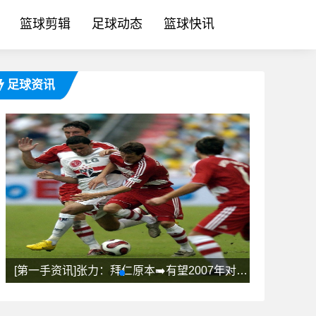
篮球剪辑
足球动态
篮球快讯
足球资讯
求若昂·佩德罗，本可以总价1
[第一手资讯]张力：拜仁原本➡️有望2007年对阵国足，但时