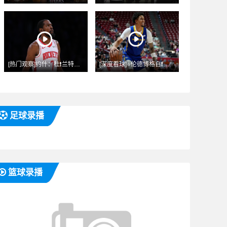
[热门观察]约什：杜❗兰特用小号批评队友影响恶劣 因很多孩子
[深度看球]⭐伦德博格自❗曝去年遭勇⚾士锐评：像个蠢货
足球录播
篮球录播