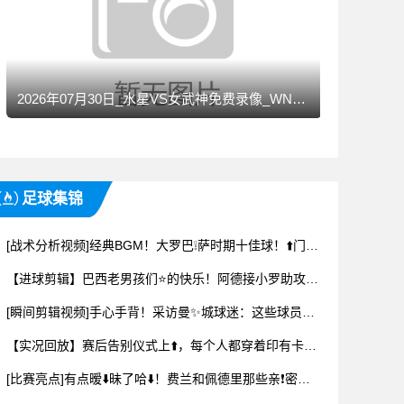
2026年07月30日_水星VS女武神免费录像_WNBA录像
足球集锦
[战术分析视频]经典BGM！大罗巴❕萨时期十佳球！⬆️门将的噩梦~
【进球剪辑】巴西老男孩们⭐的快乐！阿德接小罗助攻破门，前者为后者擦鞋庆祝
[瞬间剪辑视频]手心手背！采访曼✨城球迷：这些球员里⚽，谁比德布劳内强？❗
【实况回放】赛后告别仪式上⬆️，每个人都穿着印有卡瓦哈尔号码和名字的球衣
[比赛亮点]有点暧⬇️昧了哈⬇️！费兰和佩德里那些亲❗密互动时刻！