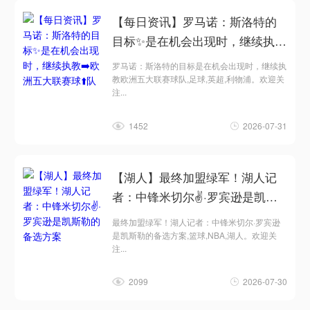
【每日资讯】罗马诺：斯洛特的
目标✨是在机会出现时，继续执教
➡️欧洲五大联赛球⬆️队
罗马诺：斯洛特的目标是在机会出现时，继续执
教欧洲五大联赛球队,足球,英超,利物浦。欢迎关
注...
1452
2026-07-31
【湖人】最终加盟绿军！湖人记
者：中锋米切尔✌️·罗宾逊是凯斯
勒的备选方案
最终加盟绿军！湖人记者：中锋米切尔·罗宾逊
是凯斯勒的备选方案,篮球,NBA,湖人。欢迎关
注...
2099
2026-07-30