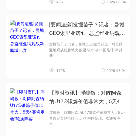
496
2026-08-04
[要闻速递]发掘苗子？记者：曼城
CEO索里亚诺⬆️、总监维亚纳观战
新鹏城比赛
发掘苗子？记者：曼城CEO索里亚诺、总监维
亚纳观战新鹏城比赛,足球,中超,中国足球,深圳
新...
1728
2026-08-04
【即时资讯】浮嶋敏：对阵阿森
纳U17⚾锻炼价值非常大，5天4赛
肯定会❗轮换阵容
浮嶋敏：对阵阿森纳U17锻炼价值非常大，5天4
赛肯定会轮换阵容,足球,中国足球。欢迎关注
本...