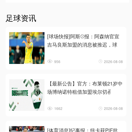
足球资讯
[球场快报]阿斯⚾报：阿森纳官宣
吉马良斯加盟的消息被推迟，球
956
2026-08-08
【最新公告】官方：布莱顿21岁中
场博纳诺特租借加盟埃尔切✌️
1662
2026-08-08
[体育消息]纪事报：纽卡获PIF批