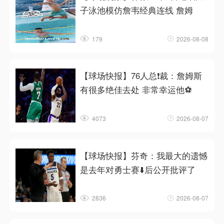
子泳池模仿詹韦经典连线 詹姆
179
2026-08-08
【球场快报】76人总❗裁：詹姆斯
有很多绝佳去处 非常幸运他⚽
4073
2026-08-07
【球场快报】芬奇：我最大的遗憾
是去年对勇士赛⬇️后公开批评了
2836
2026-08-07