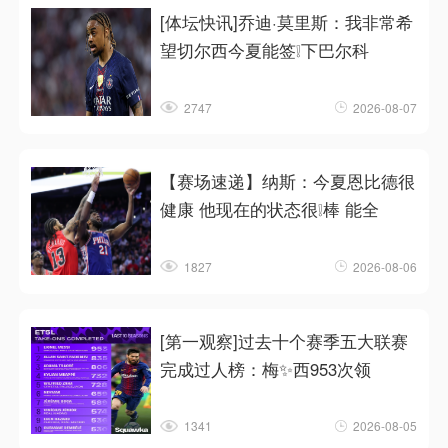
[体坛快讯]乔迪·莫里斯：我非常希
望切尔西今夏能签❕下巴尔科
2747
2026-08-07
【赛场速递】纳斯：今夏恩比德很
健康 他现在的状态很❕棒 能全
1827
2026-08-06
[第一观察]过去十个赛季五大联赛
完成过人榜：梅✨西953次领
1341
2026-08-05