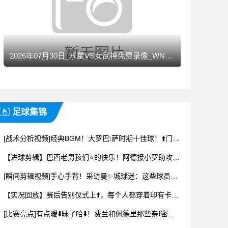
2026年07月30日_水星VS女武神免费录像_WNBA录像
足球集锦
[战术分析视频]经典BGM！大罗巴❕萨时期十佳球！⬆️门将的噩梦~
【进球剪辑】巴西老男孩们⭐的快乐！阿德接小罗助攻破门，前者为后者擦鞋庆祝
[瞬间剪辑视频]手心手背！采访曼✨城球迷：这些球员里⚽，谁比德布劳内强？❗
【实况回放】赛后告别仪式上⬆️，每个人都穿着印有卡瓦哈尔号码和名字的球衣
[比赛亮点]有点暧⬇️昧了哈⬇️！费兰和佩德里那些亲❗密互动时刻！