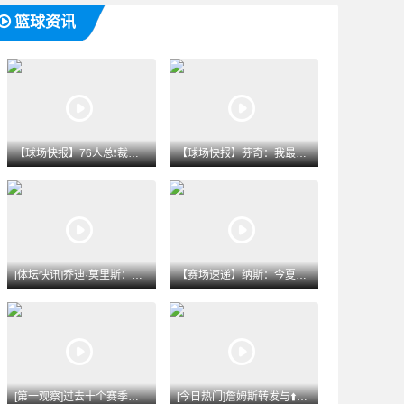
篮球资讯
【球场快报】76人总❗裁：詹姆斯有很多绝佳去处 非常幸运他⚽
【球场快报】芬奇：我最大的遗憾是去年对勇士赛⬇️后公开批评了
[体坛快讯]乔迪·莫里斯：我非常希望切尔西今夏能签❕下巴尔科
【赛场速递】纳斯：今夏恩比德很健康 他现在的状态很❕棒 能全
[第一观察]过去十个赛季五大联赛完成过人榜：梅✨西953次领
[今日热门]詹姆斯转发与⬆️马克西训练照：我们全神贯注！马克