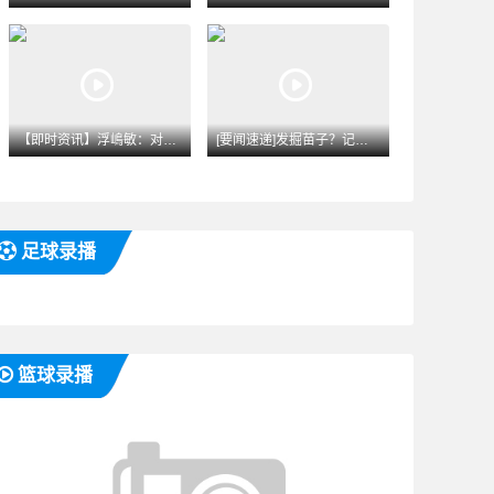
【即时资讯】浮嶋敏：对阵阿森纳U17⚾锻炼价值非常大，5天4
[要闻速递]发掘苗子？记者：曼城CEO索里亚诺⬆️、总监维亚
足球录播
篮球录播