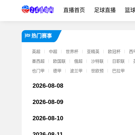
直播首页
足球直播
篮
热门赛事
英超
中超
世界杯
亚精英
欧冠杯
西
墨西超
欧国联
俄超
沙特联
日职联
也门甲
德甲
波兰甲
世欧预
巴拉甲
2026-08-08
2026-08-09
【最新爆料】冲几冠？阿森纳潜在首⚾发：赖斯吉马良斯厄德高3中
2026-08-10
2026-08-11