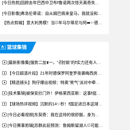
[今日热剪]回顾去年巴西中卫布❗鲁诺两次惊天离奇失误，让日⚾本逆转了
[今日影像]弗洛伦蒂诺：自从姆巴佩来皇马，我就没和他说过话，他是队内⬆❕️最佳
【热点剪辑】意大利男模！当⚾年马尔蒂尼与阿➡️✨德里亚娜也是金童玉女的组合呀~
篮球集锦
[最新影像集]强势二加⬆️一，“✌️肘姐”的❗实力还有人质疑？
【今日超清片段】21年时德保罗阿奎罗夜袭梅西房间，唱生日歌送❕奇葩礼物~
【精选镜头】狗仔爆出视频：特奥“笑气”派对中牵头⬆⬇️️找应召女郎，与其一起狂欢
[技术集锦]被保安拦门外！伊格莱西亚斯：这事❗挺有意思的，其他人也遇⚾到过！
【球场热评视频】沉默的14✨秒！❗国足进日本这球与❗比利时世界杯绝杀日本一模一样
[今日必看视频]东契奇：我在这待的很舒服，身为湖人一员⚽对我来说意义非凡
[今日赛事剪辑]苏群此前预测：詹姆斯留湖人⚾可能➡️性很低了，可能回骑士或去勇士