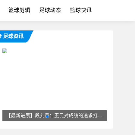
篮球剪辑
足球动态
篮球快讯
足球资讯
和马✌️略卡队友告别，前往布
【最新进展】段刘愚：玉昆对成绩的追求打动了我，会⚽⬇️用最好