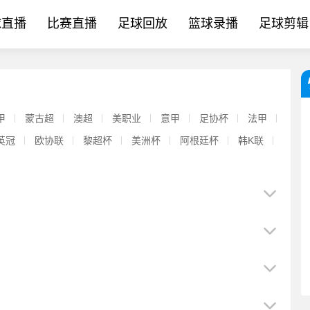
球直播
比赛直播
足球回放
篮球录播
足球剪辑
甲
蒙古超
澳超
美职业
意甲
足协杯
法甲
英冠
欧协联
黎超杯
美洲杯
阿根廷杯
韩K联
[体育消息]纪事报：纽卡获PIF批准可签4人，今夏卖人已收回
【新闻前线】西⭐媒：比尔希利❗已