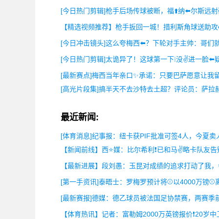
[今日热门剪辑]枪手后场传球被断，福⬆️纳⬅️尔斯远射
【精选视频推荐】枪手扳回一城！措利斯角球送助攻➡
[今日冲击镜头]这么夸梅西⬅️？下轮对手主帅：哥们
[今日热门剪辑]太诡异了！这球第一下❕没✌️进一脸⬅️
[最新赛点]梅西当年亲口✨承诺：只要巴萨愿意让我
[高光片段集]搞半天不去沙特去土超？评论员：萨拉
最近新闻:
[体育消息]纪事报：纽卡获PIF批准可签4人，今夏
【新闻前线】西⭐媒：比尔希利❗已和马✌️略卡队友
【最新进展】段刘愚：玉昆对成绩的追求打动了我，会
[第一手资讯]泰晤士：罗梅罗预计将⚾以4000万镑⚾
[最新赛报]德媒：德乙球员被法国足协禁赛，两赛季前
【体育热讯】记者：富勒姆2000万英镑报价❗20岁