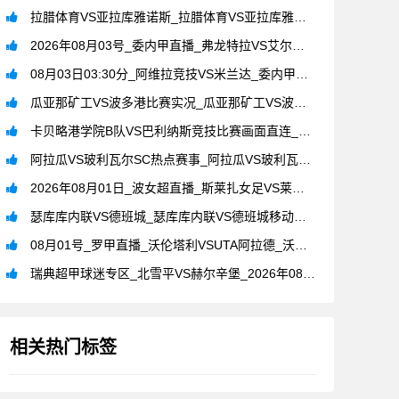
拉腊体育VS亚拉库雅诺斯_拉腊体育VS亚拉库雅诺斯比赛在线观
2026年08月03号_委内甲直播_弗龙特拉VS艾尔维吉亚赛
08月03日03:30分_阿维拉竞技VS米兰达_委内甲官方直
瓜亚那矿工VS波多港比赛实况_瓜亚那矿工VS波多港_委内甲直
卡贝略港学院B队VS巴利纳斯竞技比赛画面直连_卡贝略港学院B
阿拉瓜VS玻利瓦尔SC热点赛事_阿拉瓜VS玻利瓦尔SC_委内
2026年08月01日_波女超直播_斯莱扎女足VS莱赫波兹南
瑟库库内联VS德班城_瑟库库内联VS德班城移动看赛_南非超直
08月01号_罗甲直播_沃伦塔利VSUTA阿拉德_沃伦塔利V
瑞典超甲球迷专区_北雪平VS赫尔辛堡_2026年08月01日
相关热门标签