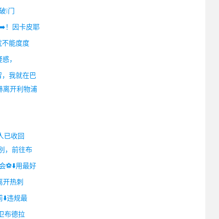
破❕门
️！因卡皮耶
就不能度度
疑惑，
留，我就在巴
赫离开利物浦
卖人已收回
告别，前往布
⚽⬇️用最好
离开热刺
⬇️违规最
中卫布德拉