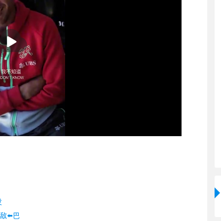
发
敌⬅️巴