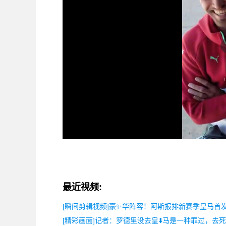
最近视频:
[瞬间剪辑视频]豪✨华阵容！阿斯报排新赛季皇马首
[精彩画面]记者：罗德里没去皇⬇️马是一种罪过，去死