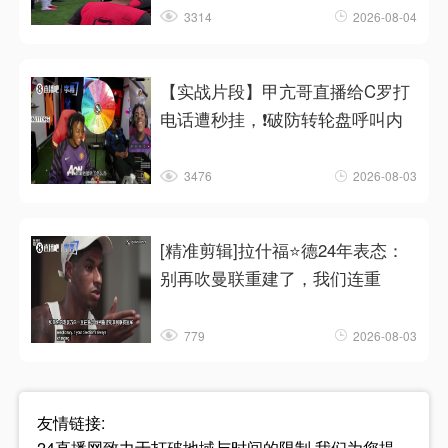
3314
2026-08-04
【实战片段】甲亢哥直播给C罗打
电话遭秒挂，❗破防转轮盘呼叫内
3476
2026-08-03
[精准剪辑]拉什福⭐德24年表态：
别再吹曼联重建了，我们连重
779
2026-08-03
友情链接:
24直播网致力于打破地域与时间的限制,我们为您提