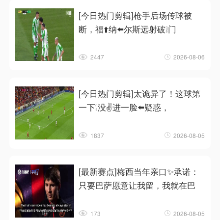
[今日热门剪辑]枪手后场传球被
断，福⬆️纳⬅️尔斯远射破❕门
2447
2026-08-06
[今日热门剪辑]太诡异了！这球第
一下❕没✌️进一脸⬅️疑惑，
1837
2026-08-05
[最新赛点]梅西当年亲口✨承诺：
只要巴萨愿意让我留，我就在巴
173
2026-08-05