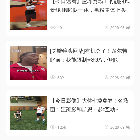
【今日速看】篮球赛场上的靓丽风
景线 啦啦队一跳，男粉集体上头
40
2026-08-06
[关键镜头回放]有机会了！多尔特
此前：我能限制⭐SGA，但他
532
2026-08-05
【今日影像】大你七⚽⚽岁！名场
面：江疏影和凯恩一起❗互动~
1255
2026-08-05