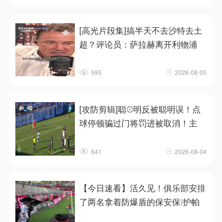
[高光片段集]搞半天不去沙特去土
超？评论员：萨拉赫离开利物浦
595
2026-08-05
[攻防剪辑]聪⚾明反被聪明误！点
球停顿骗过门将罚进被取消！主
641
2026-08-04
【今日速看】活久见！俱乐部安排
了两名拿着防爆盾的保安保❕护帕