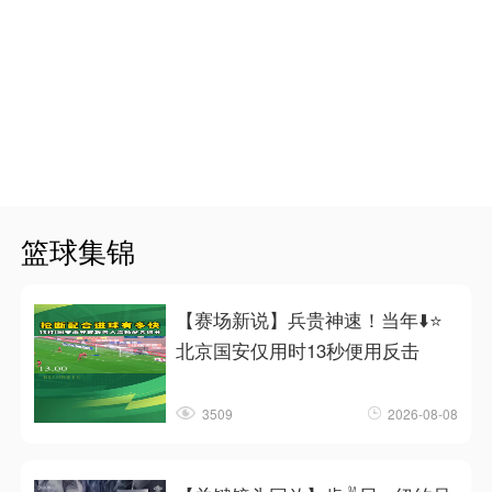
篮球集锦
【赛场新说】兵贵神速！当年⬇️⭐
北京国安仅用时13秒便用反击
3509
2026-08-08