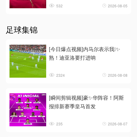
532
2026-08-05
足球集锦
[今日爆点视频]内马尔表示我❕✨
熟！迪亚洛要打进呐
2324
2026-08-08
[瞬间剪辑视频]豪✨华阵容！阿斯
报排新赛季皇马首发
235
2026-08-07