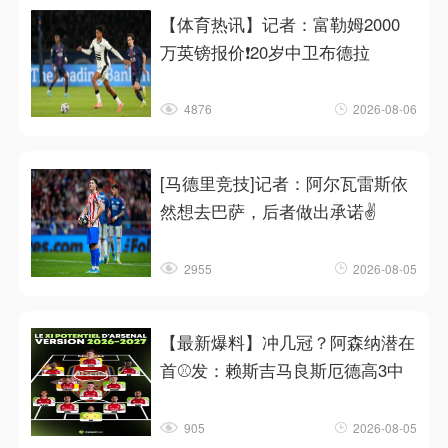
【体育热讯】记者：富勒姆2000
万英镑报价❗20岁中卫布德拉
4876
2026-08-06
[马德里竞技]记者：阿尔瓦雷斯依
然想去巴萨，后者做出承诺✌️
2955
2026-08-05
【最新爆料】冲几冠？阿森纳潜在
首⚾发：赖斯吉马良斯厄德高3中
905
2026-08-05