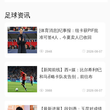
足球资讯
[体育消息]纪事报：纽卡获PIF批
准可签4人，今夏卖人已收回
2948
2026-08-07
【新闻前线】西⭐媒：比尔希利❗已
和马✌️略卡队友告别，前往布
3988
2026-08-07
【最新进展】段刘愚：玉昆对成绩