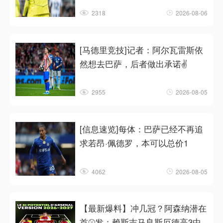
2318
2026-08-06
[马德里竞技]记者：阿尔瓦雷斯依
然想去巴萨，后者做出承诺✌️
2955
2026-08-05
[信息速览]每体：巴萨已经不再追
求若昂·佩德罗，本可以总价1
4062
2026-08-05
【最新爆料】冲几冠？阿森纳潜在
首⚾发：赖斯吉马良斯厄德高3中