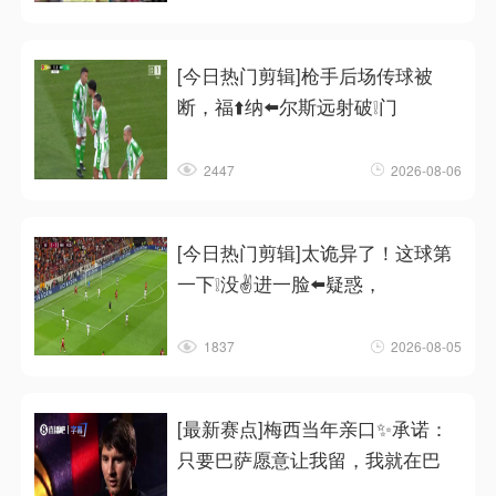
[今日热门剪辑]枪手后场传球被
断，福⬆️纳⬅️尔斯远射破❕门
2447
2026-08-06
[今日热门剪辑]太诡异了！这球第
一下❕没✌️进一脸⬅️疑惑，
1837
2026-08-05
[最新赛点]梅西当年亲口✨承诺：
只要巴萨愿意让我留，我就在巴