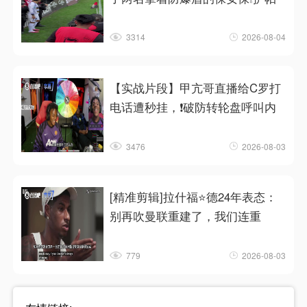
3314
2026-08-04
【实战片段】甲亢哥直播给C罗打
电话遭秒挂，❗破防转轮盘呼叫内
3476
2026-08-03
[精准剪辑]拉什福⭐德24年表态：
别再吹曼联重建了，我们连重
779
2026-08-03