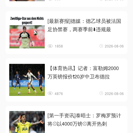
[最新赛报]德媒：德乙球员被法国
足协禁赛，两赛季前⬇️违规最
1858
2026-08-06
【体育热讯】记者：富勒姆2000
万英镑报价❗20岁中卫布德拉
4876
2026-08-06
[第一手资讯]泰晤士：罗梅罗预计
将⚾以4000万镑⚾离开热刺