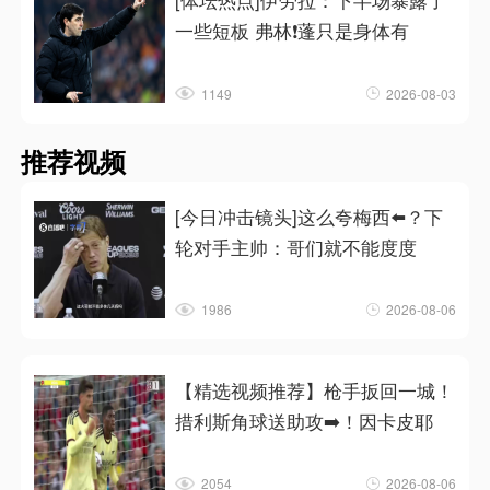
[体坛热点]伊劳拉：下半场暴露了
一些短板 弗林❗蓬只是身体有
1149
2026-08-03
推荐视频
[今日冲击镜头]这么夸梅西⬅️？下
轮对手主帅：哥们就不能度度
1986
2026-08-06
【精选视频推荐】枪手扳回一城！
措利斯角球送助攻➡️！因卡皮耶
2054
2026-08-06