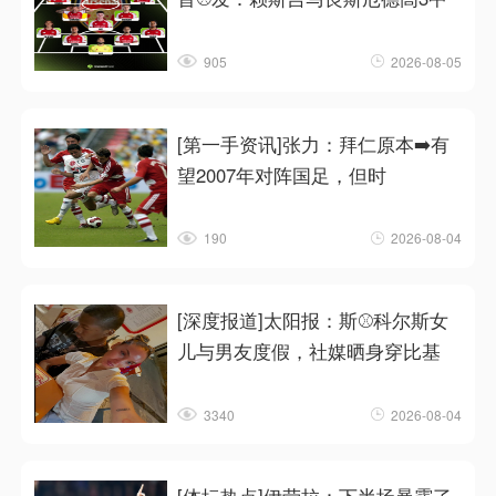
905
2026-08-05
[第一手资讯]张力：拜仁原本➡️有
望2007年对阵国足，但时
190
2026-08-04
[深度报道]太阳报：斯⚾科尔斯女
儿与男友度假，社媒晒身穿比基
3340
2026-08-04