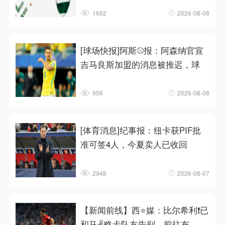
1662
2026-08-08
[球场快报]阿斯⚾报：阿森纳官宣
吉马良斯加盟的消息被推迟，球
956
2026-08-08
[体育消息]纪事报：纽卡获PIF批
准可签4人，今夏卖人已收回
2948
2026-08-07
【新闻前线】西⭐媒：比尔希利❗已
和马✌️略卡队友告别，前往布