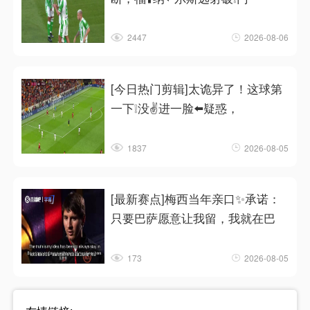
2447
2026-08-06
[今日热门剪辑]太诡异了！这球第
一下❕没✌️进一脸⬅️疑惑，
1837
2026-08-05
[最新赛点]梅西当年亲口✨承诺：
只要巴萨愿意让我留，我就在巴
173
2026-08-05