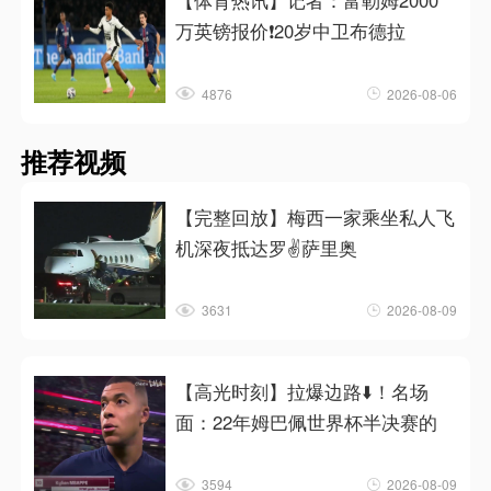
【体育热讯】记者：富勒姆2000
万英镑报价❗20岁中卫布德拉
4876
2026-08-06
推荐视频
【完整回放】梅西一家乘坐私人飞
机深夜抵达罗✌️萨里奥
3631
2026-08-09
【高光时刻】拉爆边路⬇️！名场
面：22年姆巴佩世界杯半决赛的
3594
2026-08-09