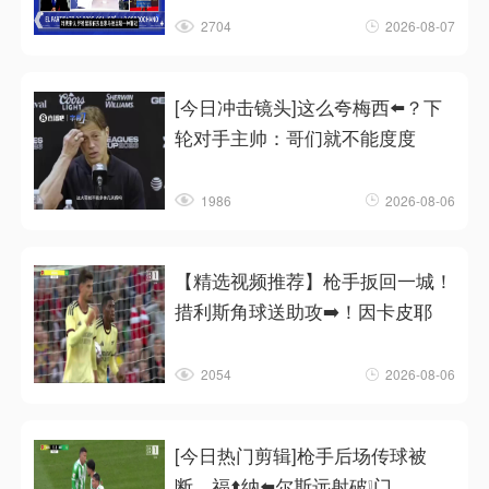
2704
2026-08-07
[今日冲击镜头]这么夸梅西⬅️？下
轮对手主帅：哥们就不能度度
1986
2026-08-06
【精选视频推荐】枪手扳回一城！
措利斯角球送助攻➡️！因卡皮耶
2054
2026-08-06
[今日热门剪辑]枪手后场传球被
断，福⬆️纳⬅️尔斯远射破❕门