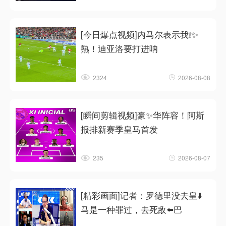
[今日爆点视频]内马尔表示我❕✨
熟！迪亚洛要打进呐
2324
2026-08-08
[瞬间剪辑视频]豪✨华阵容！阿斯
报排新赛季皇马首发
235
2026-08-07
[精彩画面]记者：罗德里没去皇⬇️
马是一种罪过，去死敌⬅️巴