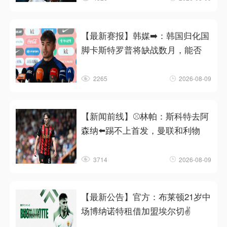
【最新赛报】韩媒➡️：韩国归化国
脚卡斯特罗普将缺战数月，能否
2265
2026-08-09
【新闻前线】⚾林帕：斯科特去阿
森纳⬅️踢不上首发，曼联和利物
3714
2026-08-09
【最新公告】官方：布莱顿21岁中
场博纳诺特租借加盟埃尔切✌️