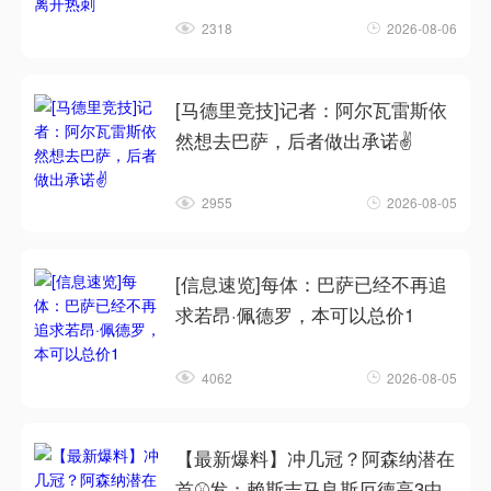
2318
2026-08-06
[马德里竞技]记者：阿尔瓦雷斯依
然想去巴萨，后者做出承诺✌️
2955
2026-08-05
[信息速览]每体：巴萨已经不再追
求若昂·佩德罗，本可以总价1
4062
2026-08-05
【最新爆料】冲几冠？阿森纳潜在
首⚾发：赖斯吉马良斯厄德高3中