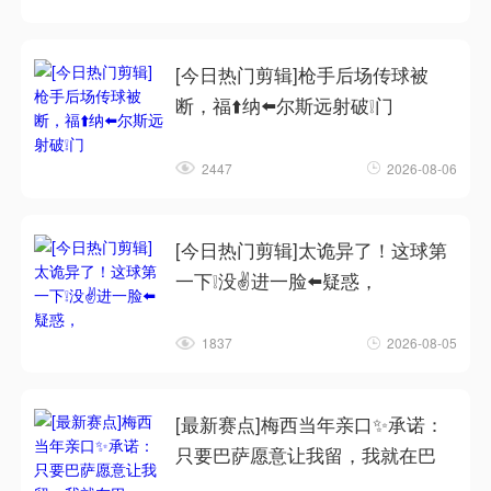
[今日热门剪辑]枪手后场传球被
断，福⬆️纳⬅️尔斯远射破❕门
2447
2026-08-06
[今日热门剪辑]太诡异了！这球第
一下❕没✌️进一脸⬅️疑惑，
1837
2026-08-05
[最新赛点]梅西当年亲口✨承诺：
只要巴萨愿意让我留，我就在巴