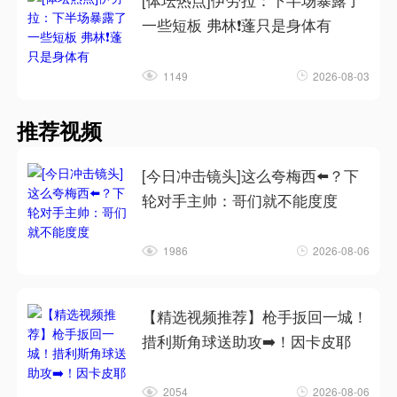
[体坛热点]伊劳拉：下半场暴露了
一些短板 弗林❗蓬只是身体有
1149
2026-08-03
推荐视频
[今日冲击镜头]这么夸梅西⬅️？下
轮对手主帅：哥们就不能度度
1986
2026-08-06
【精选视频推荐】枪手扳回一城！
措利斯角球送助攻➡️！因卡皮耶
2054
2026-08-06