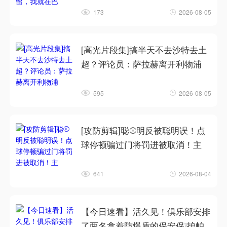
173
2026-08-05
[高光片段集]搞半天不去沙特去土
超？评论员：萨拉赫离开利物浦
595
2026-08-05
[攻防剪辑]聪⚾明反被聪明误！点
球停顿骗过门将罚进被取消！主
641
2026-08-04
【今日速看】活久见！俱乐部安排
了两名拿着防爆盾的保安保❕护帕