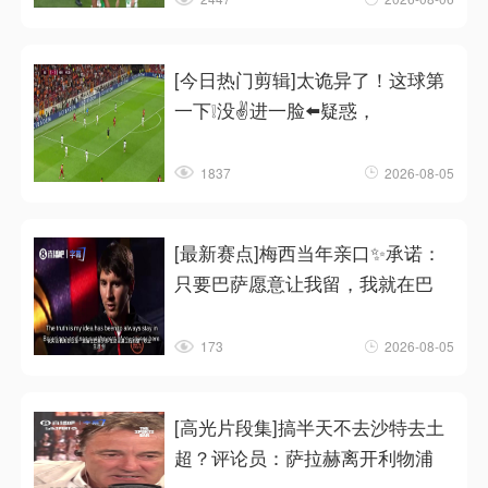
[今日热门剪辑]太诡异了！这球第
一下❕没✌️进一脸⬅️疑惑，
1837
2026-08-05
[最新赛点]梅西当年亲口✨承诺：
只要巴萨愿意让我留，我就在巴
173
2026-08-05
[高光片段集]搞半天不去沙特去土
超？评论员：萨拉赫离开利物浦