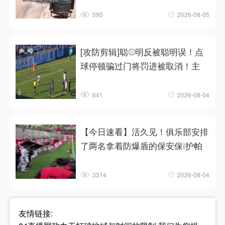
595
2026-08-05
[攻防剪辑]聪⚾明反被聪明误！点
球停顿骗过门将罚进被取消！主
641
2026-08-04
【今日速看】活久见！俱乐部安排
了两名拿着防爆盾的保安保❕护帕
3314
2026-08-04
友情链接: