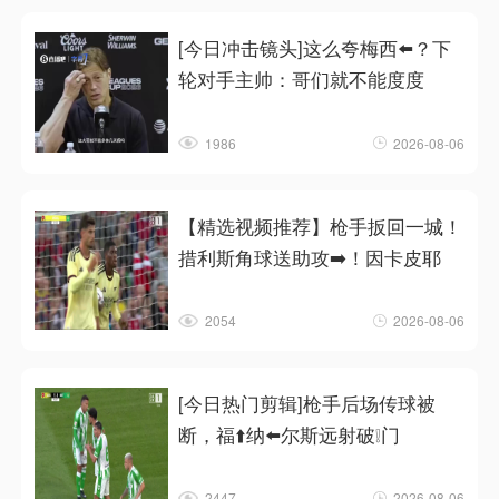
[今日冲击镜头]这么夸梅西⬅️？下
轮对手主帅：哥们就不能度度
1986
2026-08-06
【精选视频推荐】枪手扳回一城！
措利斯角球送助攻➡️！因卡皮耶
2054
2026-08-06
[今日热门剪辑]枪手后场传球被
断，福⬆️纳⬅️尔斯远射破❕门
2447
2026-08-06