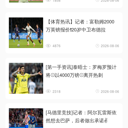
1858
2026-08-06
【体育热讯】记者：富勒姆2000
万英镑报价❗20岁中卫布德拉
4876
2026-08-06
[第一手资讯]泰晤士：罗梅罗预计
将⚾以4000万镑⚾离开热刺
2318
2026-08-06
[马德里竞技]记者：阿尔瓦雷斯依
然想去巴萨，后者做出承诺✌️