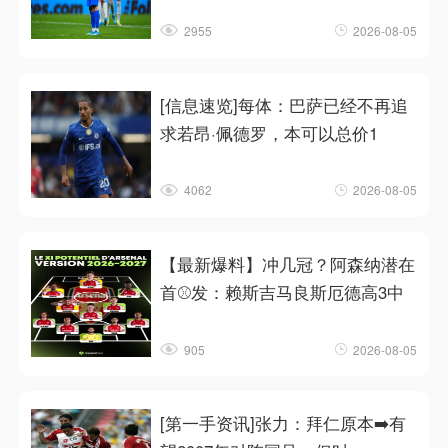
2955
2026-08-05
[信息速览]每体：巴萨已经不再追
求若昂·佩德罗，本可以总价1
4062
2026-08-05
【最新爆料】冲几冠？阿森纳潜在
首⚾发：赖斯吉马良斯厄德高3中
905
2026-08-05
[第一手资讯]张力：拜仁原本➡️有