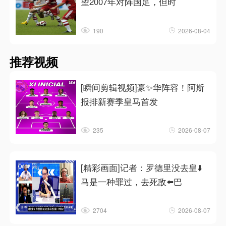
望2007年对阵国足，但时
190
2026-08-04
推荐视频
[瞬间剪辑视频]豪✨华阵容！阿斯
报排新赛季皇马首发
235
2026-08-07
[精彩画面]记者：罗德里没去皇⬇️
马是一种罪过，去死敌⬅️巴
2704
2026-08-07