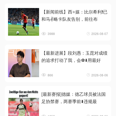
【新闻前线】西⭐媒：比尔希利❗已
和马✌️略卡队友告别，前往布
3988
2026-08-07
【最新进展】段刘愚：玉昆对成绩
的追求打动了我，会⚽⬇️用最好
866
2026-08-06
[最新赛报]德媒：德乙球员被法国
足协禁赛，两赛季前⬇️违规最