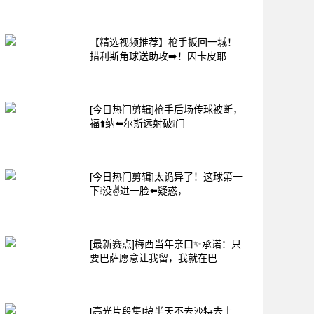
【精选视频推荐】枪手扳回一城！
措利斯角球送助攻➡️！因卡皮耶
[今日热门剪辑]枪手后场传球被断，
福⬆️纳⬅️尔斯远射破❕门
[今日热门剪辑]太诡异了！这球第一
下❕没✌️进一脸⬅️疑惑，
[最新赛点]梅西当年亲口✨承诺：只
要巴萨愿意让我留，我就在巴
[高光片段集]搞半天不去沙特去土