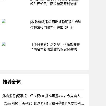
超？评论员：萨拉赫离开利物浦
[攻防剪辑]聪⚾明反被聪明误！点球
停顿骗过门将罚进被取消！主
【今日速看】活久见！俱乐部安排
了两名拿着防爆盾的保安保❕护帕
推荐新闻
[体育消息]纪事报：纽卡获PIF批准可签4人，今夏卖人已收回
【新闻前线】西⭐媒：比尔希利❗已和马✌️略卡队友告别，前往布