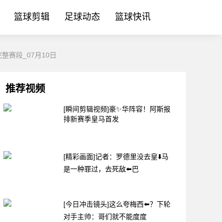
篮球剪辑
足球动态
篮球快讯
赛段_07月10日
推荐视频
[瞬间剪辑视频]豪✨华阵容！阿斯报
排新赛季皇马首发
[精彩画面]记者：罗德里没去皇⬇️马
是一种罪过，去死敌⬅️巴
[今日冲击镜头]这么夸梅西⬅️？下轮
对手主帅：哥们就不能度度