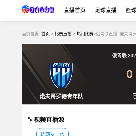
直播首页
足球直播
篮
当前位置:
首页
>
比赛直播
>
热门比赛
>俄青联直播_诺夫哥
俄青联
202
0
诺夫哥罗德青年队
视频直播源
待网友上传