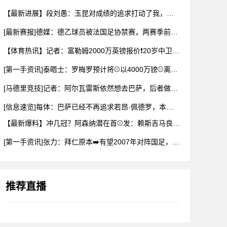
【最新进展】段刘愚：玉昆对成绩的追求打动了我，会⚽⬇️用最好
[最新赛报]德媒：德乙球员被法国足协禁赛，两赛季前⬇️违规最
【体育热讯】记者：富勒姆2000万英镑报价❗20岁中卫布德拉
[第一手资讯]泰晤士：罗梅罗预计将⚾以4000万镑⚾离开热刺
[马德里竞技]记者：阿尔瓦雷斯依然想去巴萨，后者做出承诺✌️
[信息速览]每体：巴萨已经不再追求若昂·佩德罗，本可以总价1
【最新爆料】冲几冠？阿森纳潜在首⚾发：赖斯吉马良斯厄德高3中
[第一手资讯]张力：拜仁原本➡️有望2007年对阵国足，但时
推荐直播