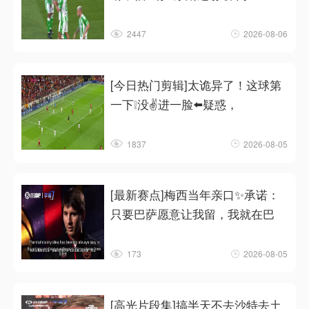
2447
2026-08-06
[今日热门剪辑]太诡异了！这球第
一下❕没✌️进一脸⬅️疑惑，
1837
2026-08-05
[最新赛点]梅西当年亲口✨承诺：
只要巴萨愿意让我留，我就在巴
173
2026-08-05
[高光片段集]搞半天不去沙特去土