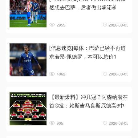
然想去巴萨，后者做出承诺✌️
2955
2026-08-05
[信息速览]每体：巴萨已经不再追
求若昂·佩德罗，本可以总价1
4062
2026-08-05
【最新爆料】冲几冠？阿森纳潜在
首⚾发：赖斯吉马良斯厄德高3中
905
2026-08-05