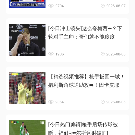
2704
2026-08-07
[今日冲击镜头]这么夸梅西⬅️？下
轮对手主帅：哥们就不能度度
1986
2026-08-06
【精选视频推荐】枪手扳回一城！
措利斯角球送助攻➡️！因卡皮耶
2054
2026-08-06
[今日热门剪辑]枪手后场传球被
断，福⬆️纳⬅️尔斯远射破❕门