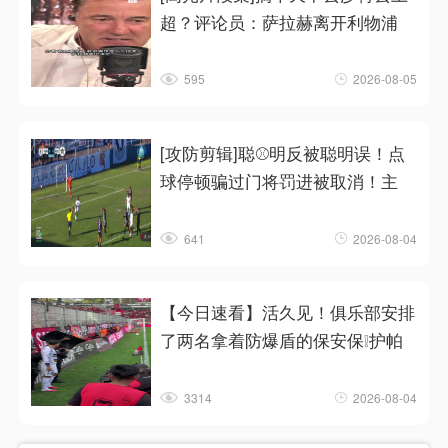
超？评论员：萨拉赫离开利物浦
595
2026-08-05
[攻防剪辑]聪⚾明反被聪明误！点
球停顿骗过门将罚进被取消！主
641
2026-08-04
【今日速看】活久见！俱乐部安排
了两名拿着防爆盾的保安保❕护帕
3314
2026-08-04