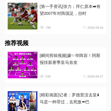
[第一手资讯]张力：拜仁原本➡️有
望2007年对阵国足，但时
190
2026-08-04
推荐视频
[瞬间剪辑视频]豪✨华阵容！阿斯
报排新赛季皇马首发
235
2026-08-07
[精彩画面]记者：罗德里没去皇⬇️
马是一种罪过，去死敌⬅️巴