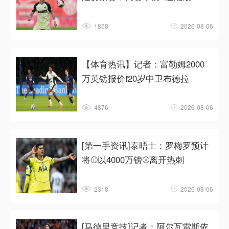
1858
2026-08-06
【体育热讯】记者：富勒姆2000
万英镑报价❗20岁中卫布德拉
4876
2026-08-06
[第一手资讯]泰晤士：罗梅罗预计
将⚾以4000万镑⚾离开热刺
2318
2026-08-06
[马德里竞技]记者：阿尔瓦雷斯依