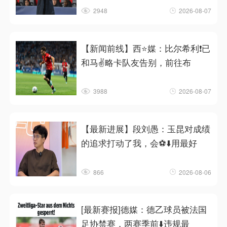
2948
2026-08-07
【新闻前线】西⭐媒：比尔希利❗已
和马✌️略卡队友告别，前往布
3988
2026-08-07
【最新进展】段刘愚：玉昆对成绩
的追求打动了我，会⚽⬇️用最好
866
2026-08-06
[最新赛报]德媒：德乙球员被法国
足协禁赛，两赛季前⬇️违规最