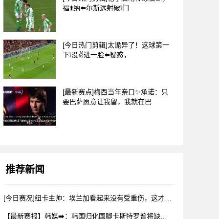
福⬆️纳⬅️尔斯远射破❕门
[今日热门剪辑]太诡异了！这球第一
下❕没✌️进一脸⬅️疑惑，
[最新赛点]梅西当年亲口✨承诺：只
要巴萨愿意让我留，我就在巴
推荐新闻
[今日赛况]纽卡主帅：埃兰加看起来没有受重伤，这才是今晚⬅️
【最新赛报】韩媒➡️：韩国归化国脚卡斯特罗普将缺战数月，能否