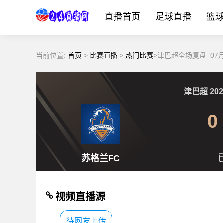
直播首页
足球直播
篮
当前位置:
首页
>
比赛直播
>
热门比赛
>津巴超全场复盘_07月
津巴超
202
0
苏格兰FC
视频直播源
待网友上传