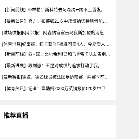
【新闻前线】⚾林帕：斯科特去阿森纳⬅️踢不上首发，曼联和利物
【最新公告】官方：布莱顿21岁中场博纳诺特租借加盟埃尔切✌️
[球场快报]阿斯⚾报：阿森纳官宣吉马良斯加盟的消息被推迟，球
[体育消息]纪事报：纽卡获PIF批准可签4人，今夏卖人已收回
【新闻前线】西⭐媒：比尔希利❗已和马✌️略卡队友告别，前往布
【最新进展】段刘愚：玉昆对成绩的追求打动了我，会⚽⬇️用最好
[最新赛报]德媒：德乙球员被法国足协禁赛，两赛季前⬇️违规最
【体育热讯】记者：富勒姆2000万英镑报价❗20岁中卫布德拉
推荐直播