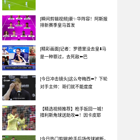
[瞬间剪辑视频]豪✨华阵容！阿斯报
排新赛季皇马首发
[精彩画面]记者：罗德里没去皇⬇️马
是一种罪过，去死敌⬅️巴
[今日冲击镜头]这么夸梅西⬅️？下轮
对手主帅：哥们就不能度度
【精选视频推荐】枪手扳回一城！
措利斯角球送助攻➡️！因卡皮耶
[今日热门剪辑]枪手后场传球被断，