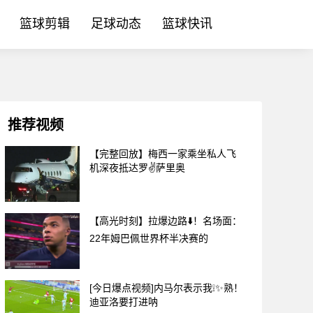
篮球剪辑
足球动态
篮球快讯
推荐视频
【完整回放】梅西一家乘坐私人飞
机深夜抵达罗✌️萨里奥
【高光时刻】拉爆边路⬇️！名场面：
22年姆巴佩世界杯半决赛的
[今日爆点视频]内马尔表示我❕✨熟！
迪亚洛要打进呐