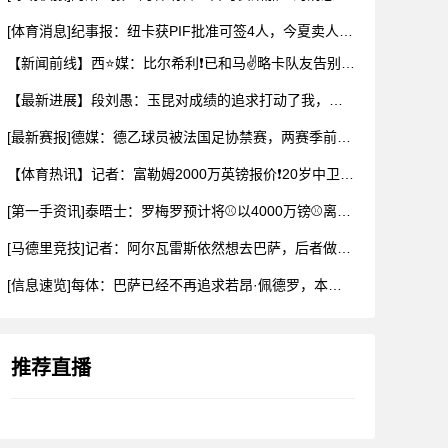
[体育消息]纪事报：纽卡获PIF批准可签4人，今夏卖人已收回
【新闻前线】西⭐媒：比尔希利❗已和马✌️略卡队友告别，前往布
【最新进展】段刘愚：玉昆对成绩的追求打动了我，会⚽⬇️用最好
[最新赛报]德媒：德乙球员被法国足协禁赛，两赛季前⬇️违规最
【体育热讯】记者：富勒姆2000万英镑报价❗20岁中卫布德拉
[第一手资讯]泰晤士：罗梅罗预计将⚾以4000万镑⚾离开热刺
[马德里竞技]记者：阿尔瓦雷斯依然想去巴萨，后者做出承诺✌️
[信息速览]每体：巴萨已经不再追求若昂·佩德罗，本可以总价1
推荐直播