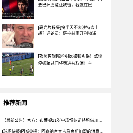
要巴萨愿意让我留，我就在巴
[高光片段集]搞半天不去沙特去土
超？评论员：萨拉赫离开利物浦
[攻防剪辑]聪⚾明反被聪明误！点球
停顿骗过门将罚进被取消！主
推荐新闻
【最新公告】官方：布莱顿21岁中场博纳诺特租借加盟埃尔切✌️
[球场快报]阿斯⚾报：阿森纳官宣吉马良斯加盟的消息被推迟，球