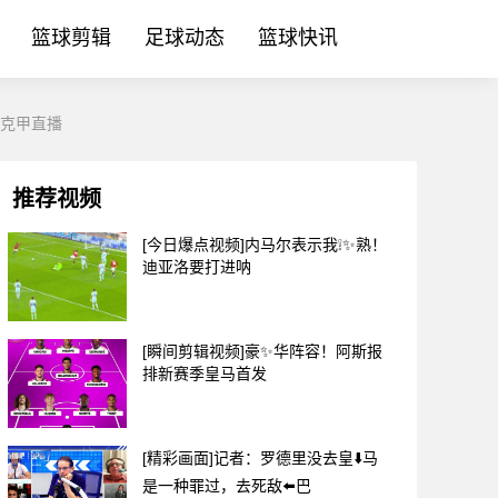
篮球剪辑
足球动态
篮球快讯
萨克甲直播
推荐视频
[今日爆点视频]内马尔表示我❕✨熟！
迪亚洛要打进呐
[瞬间剪辑视频]豪✨华阵容！阿斯报
排新赛季皇马首发
[精彩画面]记者：罗德里没去皇⬇️马
是一种罪过，去死敌⬅️巴