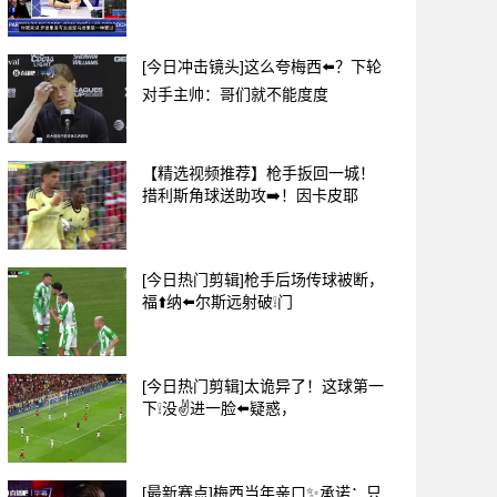
[今日冲击镜头]这么夸梅西⬅️？下轮
对手主帅：哥们就不能度度
【精选视频推荐】枪手扳回一城！
措利斯角球送助攻➡️！因卡皮耶
[今日热门剪辑]枪手后场传球被断，
福⬆️纳⬅️尔斯远射破❕门
[今日热门剪辑]太诡异了！这球第一
下❕没✌️进一脸⬅️疑惑，
[最新赛点]梅西当年亲口✨承诺：只