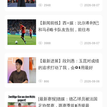
2948
2026-08-07
【新闻前线】西⭐媒：比尔希利❗已
和马✌️略卡队友告别，前往布
3988
2026-08-07
【最新进展】段刘愚：玉昆对成绩
的追求打动了我，会⚽⬇️用最好
866
2026-08-06
[最新赛报]德媒：德乙球员被法国
足协禁赛，两赛季前⬇️违规最