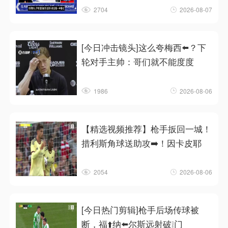
2704
2026-08-07
[今日冲击镜头]这么夸梅西⬅️？下
轮对手主帅：哥们就不能度度
1986
2026-08-06
【精选视频推荐】枪手扳回一城！
措利斯角球送助攻➡️！因卡皮耶
2054
2026-08-06
[今日热门剪辑]枪手后场传球被
断，福⬆️纳⬅️尔斯远射破❕门