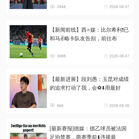
2948
2026-08-07
【新闻前线】西⭐媒：比尔希利❗已
和马✌️略卡队友告别，前往布
3988
2026-08-07
【最新进展】段刘愚：玉昆对成绩
的追求打动了我，会⚽⬇️用最好
866
2026-08-06
[最新赛报]德媒：德乙球员被法国
足协禁赛，两赛季前⬇️违规最