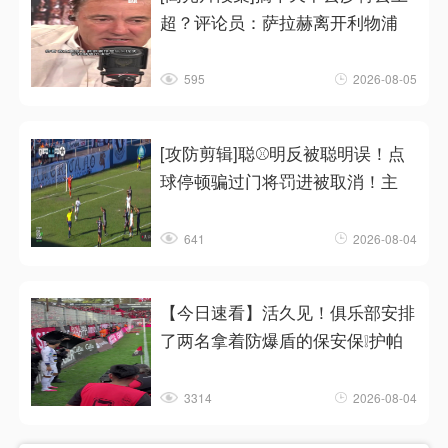
超？评论员：萨拉赫离开利物浦
595
2026-08-05
[攻防剪辑]聪⚾明反被聪明误！点
球停顿骗过门将罚进被取消！主
641
2026-08-04
【今日速看】活久见！俱乐部安排
了两名拿着防爆盾的保安保❕护帕
3314
2026-08-04