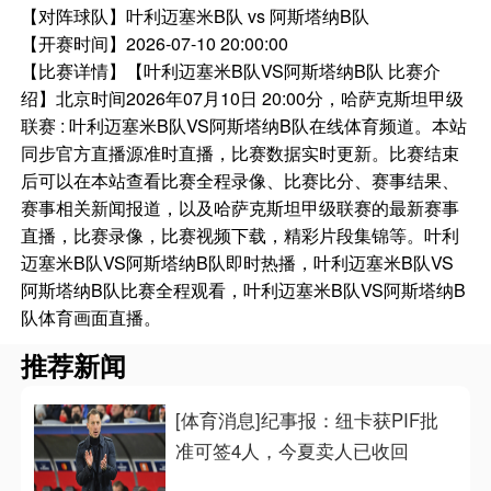
【对阵球队】
叶利迈塞米B队 vs 阿斯塔纳B队
【开赛时间】
2026-07-10 20:00:00
【比赛详情】
【叶利迈塞米B队VS阿斯塔纳B队 比赛介
绍】北京时间2026年07月10日 20:00分，哈萨克斯坦甲级
联赛 : 叶利迈塞米B队VS阿斯塔纳B队在线体育频道。本站
同步官方直播源准时直播，比赛数据实时更新。比赛结束
后可以在本站查看比赛全程录像、比赛比分、赛事结果、
赛事相关新闻报道，以及哈萨克斯坦甲级联赛的最新赛事
直播，比赛录像，比赛视频下载，精彩片段集锦等。叶利
迈塞米B队VS阿斯塔纳B队即时热播，叶利迈塞米B队VS
阿斯塔纳B队比赛全程观看，叶利迈塞米B队VS阿斯塔纳B
队体育画面直播。
推荐新闻
[体育消息]纪事报：纽卡获PIF批
准可签4人，今夏卖人已收回