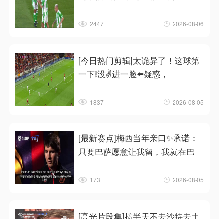
2447
2026-08-06
[今日热门剪辑]太诡异了！这球第
一下❕没✌️进一脸⬅️疑惑，
1837
2026-08-05
[最新赛点]梅西当年亲口✨承诺：
只要巴萨愿意让我留，我就在巴
173
2026-08-05
[高光片段集]搞半天不去沙特去土