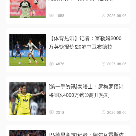
1858
2026-08-06
【体育热讯】记者：富勒姆2000
万英镑报价❗20岁中卫布德拉
4876
2026-08-06
[第一手资讯]泰晤士：罗梅罗预计
将⚾以4000万镑⚾离开热刺
2318
2026-08-06
[马德里竞技]记者：阿尔瓦雷斯依