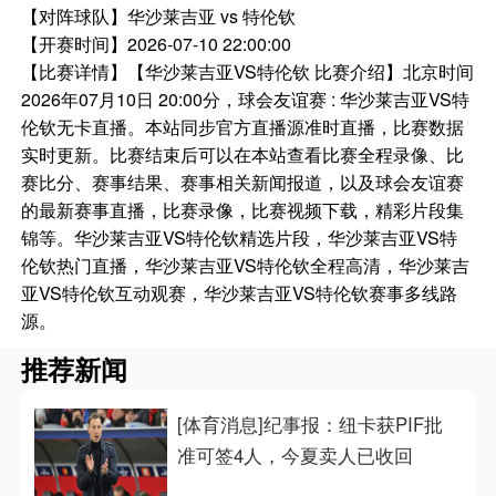
【对阵球队】
华沙莱吉亚 vs 特伦钦
【开赛时间】
2026-07-10 22:00:00
【比赛详情】
【华沙莱吉亚VS特伦钦 比赛介绍】北京时间
2026年07月10日 20:00分，球会友谊赛 : 华沙莱吉亚VS特
伦钦无卡直播。本站同步官方直播源准时直播，比赛数据
实时更新。比赛结束后可以在本站查看比赛全程录像、比
赛比分、赛事结果、赛事相关新闻报道，以及球会友谊赛
的最新赛事直播，比赛录像，比赛视频下载，精彩片段集
锦等。华沙莱吉亚VS特伦钦精选片段，华沙莱吉亚VS特
伦钦热门直播，华沙莱吉亚VS特伦钦全程高清，华沙莱吉
亚VS特伦钦互动观赛，华沙莱吉亚VS特伦钦赛事多线路
源。
推荐新闻
[体育消息]纪事报：纽卡获PIF批
准可签4人，今夏卖人已收回