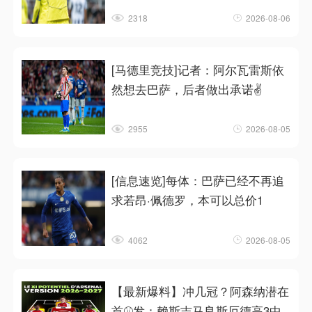
2318
2026-08-06
[马德里竞技]记者：阿尔瓦雷斯依
然想去巴萨，后者做出承诺✌️
2955
2026-08-05
[信息速览]每体：巴萨已经不再追
求若昂·佩德罗，本可以总价1
4062
2026-08-05
【最新爆料】冲几冠？阿森纳潜在
首⚾发：赖斯吉马良斯厄德高3中