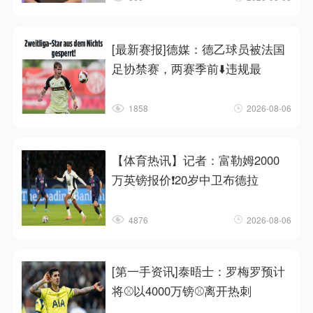
[最新赛报]德媒：德乙球员被法国
足协禁赛，两赛季前⬇️违规最
1858
2026-08-06
【体育热讯】记者：富勒姆2000
万英镑报价❗20岁中卫布德拉
4876
2026-08-06
[第一手资讯]泰晤士：罗梅罗预计
将⚾以4000万镑⚾离开热刺