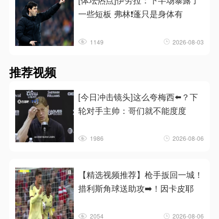
[体坛热点]伊劳拉：下半场暴露了
一些短板 弗林❗蓬只是身体有
1149
2026-08-03
推荐视频
[今日冲击镜头]这么夸梅西⬅️？下
轮对手主帅：哥们就不能度度
1986
2026-08-06
【精选视频推荐】枪手扳回一城！
措利斯角球送助攻➡️！因卡皮耶
2054
2026-08-06