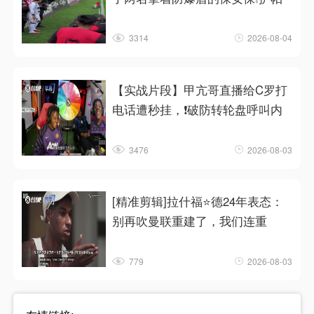
3314
2026-08-04
【实战片段】甲亢哥直播给C罗打
电话遭秒挂，❗破防转轮盘呼叫内
3476
2026-08-03
[精准剪辑]拉什福⭐德24年表态：
别再吹曼联重建了，我们连重
779
2026-08-03