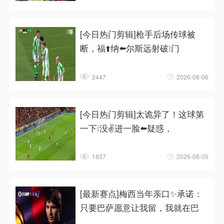
[今日热门剪辑]枪手后场传球被
断，福⬆️纳⬅️尔斯远射破❕门
2447
2026-08-06
[今日热门剪辑]太诡异了！这球第
一下❕没✌️进一脸⬅️疑惑，
1837
2026-08-05
[最新赛点]梅西当年亲口✨承诺：
只要巴萨愿意让我留，我就在巴