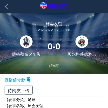
球会友谊
2026-07-10 20:00:00
0-0
萨格勒布火车头
贝尔格莱德游击
已完赛
直播信号源
待网友上传
【赛事分类】
足球
【赛事名称】
球会友谊