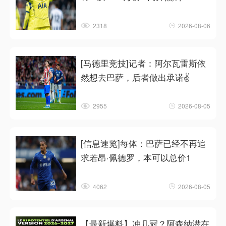
2318
2026-08-06
[马德里竞技]记者：阿尔瓦雷斯依
然想去巴萨，后者做出承诺✌️
2955
2026-08-05
[信息速览]每体：巴萨已经不再追
求若昂·佩德罗，本可以总价1
4062
2026-08-05
【最新爆料】冲几冠？阿森纳潜在