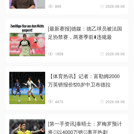
866
2026-08-06
[最新赛报]德媒：德乙球员被法国
足协禁赛，两赛季前⬇️违规最
1858
2026-08-06
【体育热讯】记者：富勒姆2000
万英镑报价❗20岁中卫布德拉
4876
2026-08-06
[第一手资讯]泰晤士：罗梅罗预计
将⚾以4000万镑⚾离开热刺