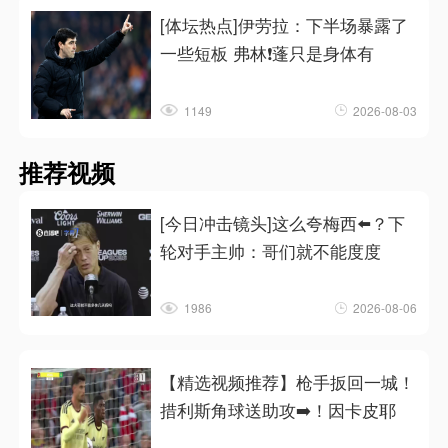
[体坛热点]伊劳拉：下半场暴露了
一些短板 弗林❗蓬只是身体有
1149
2026-08-03
推荐视频
[今日冲击镜头]这么夸梅西⬅️？下
轮对手主帅：哥们就不能度度
1986
2026-08-06
【精选视频推荐】枪手扳回一城！
措利斯角球送助攻➡️！因卡皮耶