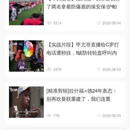
了两名拿着防爆盾的保安保❕护帕
3314
2026-08-04
【实战片段】甲亢哥直播给C罗打
电话遭秒挂，❗破防转轮盘呼叫内
3476
2026-08-03
[精准剪辑]拉什福⭐德24年表态：
别再吹曼联重建了，我们连重
779
2026-08-03