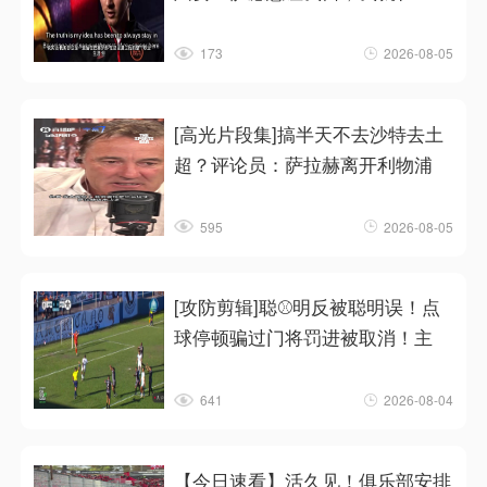
173
2026-08-05
[高光片段集]搞半天不去沙特去土
超？评论员：萨拉赫离开利物浦
595
2026-08-05
[攻防剪辑]聪⚾明反被聪明误！点
球停顿骗过门将罚进被取消！主
641
2026-08-04
【今日速看】活久见！俱乐部安排