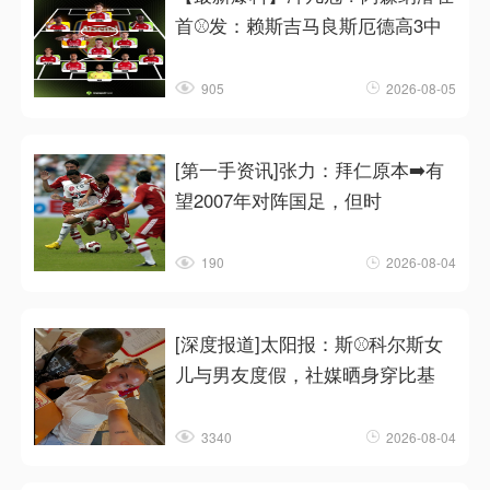
首⚾发：赖斯吉马良斯厄德高3中
905
2026-08-05
[第一手资讯]张力：拜仁原本➡️有
望2007年对阵国足，但时
190
2026-08-04
[深度报道]太阳报：斯⚾科尔斯女
儿与男友度假，社媒晒身穿比基
3340
2026-08-04