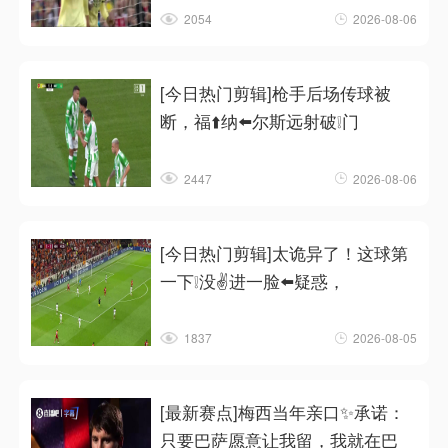
2054
2026-08-06
[今日热门剪辑]枪手后场传球被
断，福⬆️纳⬅️尔斯远射破❕门
2447
2026-08-06
[今日热门剪辑]太诡异了！这球第
一下❕没✌️进一脸⬅️疑惑，
1837
2026-08-05
[最新赛点]梅西当年亲口✨承诺：
只要巴萨愿意让我留，我就在巴