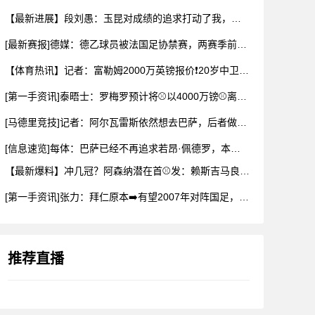
【最新进展】段刘愚：玉昆对成绩的追求打动了我，会⚽⬇️用最好
[最新赛报]德媒：德乙球员被法国足协禁赛，两赛季前⬇️违规最
【体育热讯】记者：富勒姆2000万英镑报价❗20岁中卫布德拉
[第一手资讯]泰晤士：罗梅罗预计将⚾以4000万镑⚾离开热刺
[马德里竞技]记者：阿尔瓦雷斯依然想去巴萨，后者做出承诺✌️
[信息速览]每体：巴萨已经不再追求若昂·佩德罗，本可以总价1
【最新爆料】冲几冠？阿森纳潜在首⚾发：赖斯吉马良斯厄德高3中
[第一手资讯]张力：拜仁原本➡️有望2007年对阵国足，但时
推荐直播