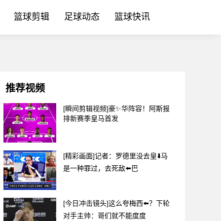
篮球剪辑
足球动态
篮球快讯
推荐视频
[瞬间剪辑视频]豪✨华阵容！阿斯报
排新赛季皇马首发
[精彩画面]记者：罗德里没去皇⬇️马
是一种罪过，去死敌⬅️巴
[今日冲击镜头]这么夸梅西⬅️？下轮
对手主帅：哥们就不能度度