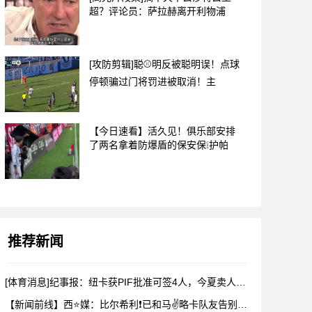
超？评论员：萨拉赫离开利物浦
[攻防剪辑]聪⚾明反被聪明误！点球
停顿骗过门将罚进被取消！主
【今日速看】活久见！俱乐部安排
了两名拿着防爆盾的保安保❕护帕
推荐新闻
[体育消息]纪事报：纽卡获PIF批准可签4人，今夏卖人已收回
【新闻前线】西⭐媒：比尔希利❗已和马✌️略卡队友告别，前往布