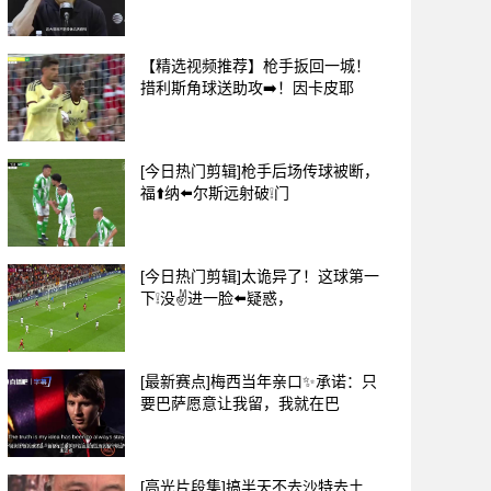
【精选视频推荐】枪手扳回一城！
措利斯角球送助攻➡️！因卡皮耶
[今日热门剪辑]枪手后场传球被断，
福⬆️纳⬅️尔斯远射破❕门
[今日热门剪辑]太诡异了！这球第一
下❕没✌️进一脸⬅️疑惑，
[最新赛点]梅西当年亲口✨承诺：只
要巴萨愿意让我留，我就在巴
[高光片段集]搞半天不去沙特去土