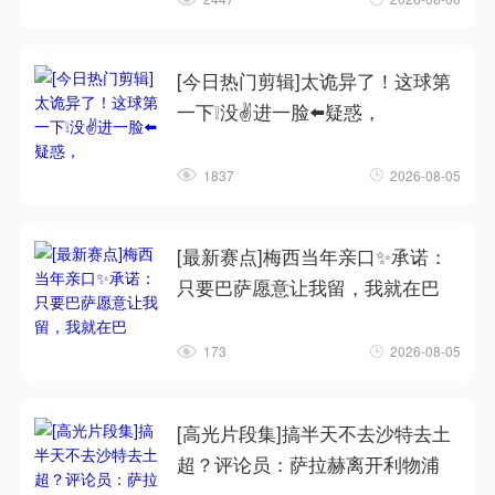
[今日热门剪辑]太诡异了！这球第
一下❕没✌️进一脸⬅️疑惑，
1837
2026-08-05
[最新赛点]梅西当年亲口✨承诺：
只要巴萨愿意让我留，我就在巴
173
2026-08-05
[高光片段集]搞半天不去沙特去土
超？评论员：萨拉赫离开利物浦