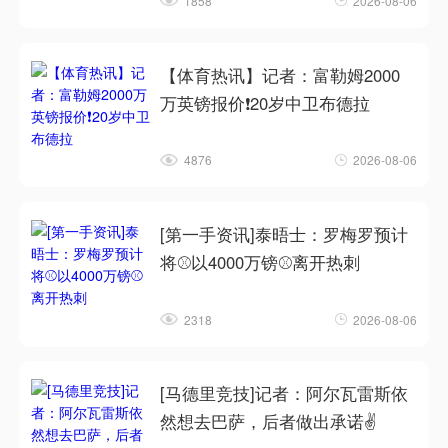
1858
2026-08-06
【体育热讯】记者：富勒姆2000
万英镑报价❗20岁中卫布德拉
4876
2026-08-06
[第一手资讯]泰晤士：罗梅罗预计
将⚾以4000万镑⚾离开热刺
2318
2026-08-06
[马德里竞技]记者：阿尔瓦雷斯依
然想去巴萨，后者做出承诺✌️