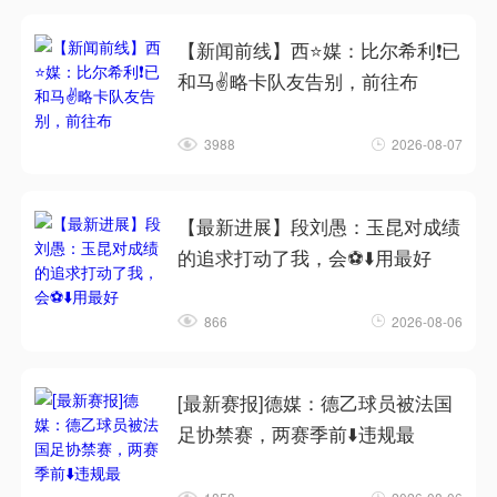
【新闻前线】西⭐媒：比尔希利❗已
和马✌️略卡队友告别，前往布
3988
2026-08-07
【最新进展】段刘愚：玉昆对成绩
的追求打动了我，会⚽⬇️用最好
866
2026-08-06
[最新赛报]德媒：德乙球员被法国
足协禁赛，两赛季前⬇️违规最