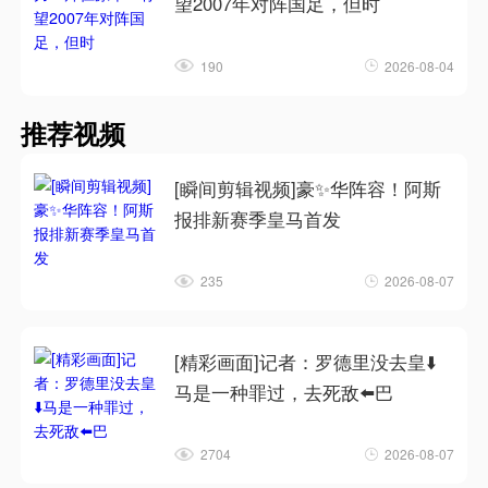
望2007年对阵国足，但时
190
2026-08-04
推荐视频
[瞬间剪辑视频]豪✨华阵容！阿斯
报排新赛季皇马首发
235
2026-08-07
[精彩画面]记者：罗德里没去皇⬇️
马是一种罪过，去死敌⬅️巴
2704
2026-08-07