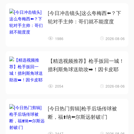
[今日冲击镜头]这么夸梅西⬅️？下
轮对手主帅：哥们就不能度度
1986
2026-08-06
【精选视频推荐】枪手扳回一城！
措利斯角球送助攻➡️！因卡皮耶
2054
2026-08-06
[今日热门剪辑]枪手后场传球被
断，福⬆️纳⬅️尔斯远射破❕门
2447
2026-08-06