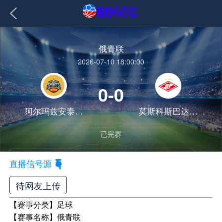
俄青联
2026-07-10 18:00:00
0-0
阿尔玛兹安泰青年队
莫斯科斯巴达青年队
已完赛
直播信号源
待网友上传
【赛事分类】
足球
【赛事名称】
俄青联