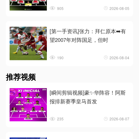
905
2026-08-05
[第一手资讯]张力：拜仁原本➡️有
望2007年对阵国足，但时
190
2026-08-04
推荐视频
[瞬间剪辑视频]豪✨华阵容！阿斯
报排新赛季皇马首发
235
2026-08-07