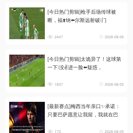
[今日热门剪辑]枪手后场传球被
断，福⬆️纳⬅️尔斯远射破❕门
2447
2026-08-06
[今日热门剪辑]太诡异了！这球第
一下❕没✌️进一脸⬅️疑惑，
1837
2026-08-05
[最新赛点]梅西当年亲口✨承诺：
只要巴萨愿意让我留，我就在巴
173
2026-08-05