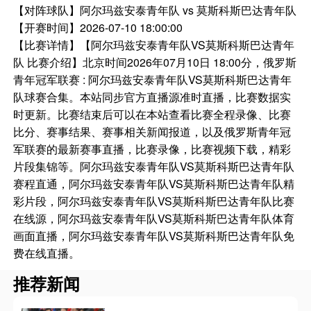
【对阵球队】
阿尔玛兹安泰青年队 vs 莫斯科斯巴达青年队
【开赛时间】
2026-07-10 18:00:00
【比赛详情】
【阿尔玛兹安泰青年队VS莫斯科斯巴达青年
队 比赛介绍】北京时间2026年07月10日 18:00分，俄罗斯
青年冠军联赛 : 阿尔玛兹安泰青年队VS莫斯科斯巴达青年
队球赛合集。本站同步官方直播源准时直播，比赛数据实
时更新。比赛结束后可以在本站查看比赛全程录像、比赛
比分、赛事结果、赛事相关新闻报道，以及俄罗斯青年冠
军联赛的最新赛事直播，比赛录像，比赛视频下载，精彩
片段集锦等。阿尔玛兹安泰青年队VS莫斯科斯巴达青年队
赛程直通，阿尔玛兹安泰青年队VS莫斯科斯巴达青年队精
彩片段，阿尔玛兹安泰青年队VS莫斯科斯巴达青年队比赛
在线源，阿尔玛兹安泰青年队VS莫斯科斯巴达青年队体育
画面直播，阿尔玛兹安泰青年队VS莫斯科斯巴达青年队免
费在线直播。
推荐新闻