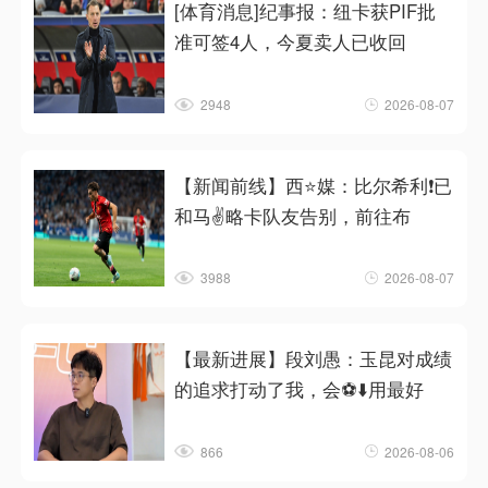
[体育消息]纪事报：纽卡获PIF批
准可签4人，今夏卖人已收回
2948
2026-08-07
【新闻前线】西⭐媒：比尔希利❗已
和马✌️略卡队友告别，前往布
3988
2026-08-07
【最新进展】段刘愚：玉昆对成绩
的追求打动了我，会⚽⬇️用最好
866
2026-08-06