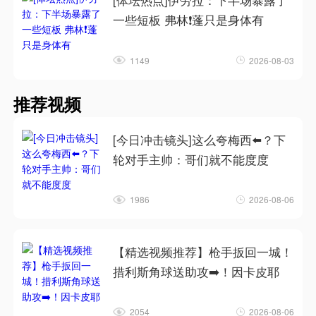
[体坛热点]伊劳拉：下半场暴露了
一些短板 弗林❗蓬只是身体有
1149
2026-08-03
推荐视频
[今日冲击镜头]这么夸梅西⬅️？下
轮对手主帅：哥们就不能度度
1986
2026-08-06
【精选视频推荐】枪手扳回一城！
措利斯角球送助攻➡️！因卡皮耶
2054
2026-08-06