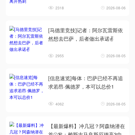
2318
2026-08-06
[马德里竞技]记者：阿尔瓦雷斯依
然想去巴萨，后者做出承诺✌️
2955
2026-08-05
[信息速览]每体：巴萨已经不再追
求若昂·佩德罗，本可以总价1
4062
2026-08-05
【最新爆料】冲几冠？阿森纳潜在
首⚾发：赖斯吉马良斯厄德高3中