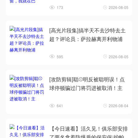
173
2026-08-05
[高光片段集]搞半天不去沙特去土
超？评论员：萨拉赫离开利物浦
595
2026-08-05
[攻防剪辑]聪⚾明反被聪明误！点
球停顿骗过门将罚进被取消！主
641
2026-08-04
【今日速看】活久见！俱乐部安排
了两名拿着防爆盾的保安保❕护帕