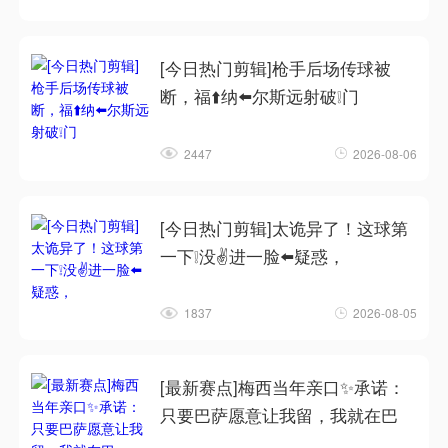
[今日热门剪辑]枪手后场传球被
断，福⬆️纳⬅️尔斯远射破❕门
2447
2026-08-06
[今日热门剪辑]太诡异了！这球第
一下❕没✌️进一脸⬅️疑惑，
1837
2026-08-05
[最新赛点]梅西当年亲口✨承诺：
只要巴萨愿意让我留，我就在巴