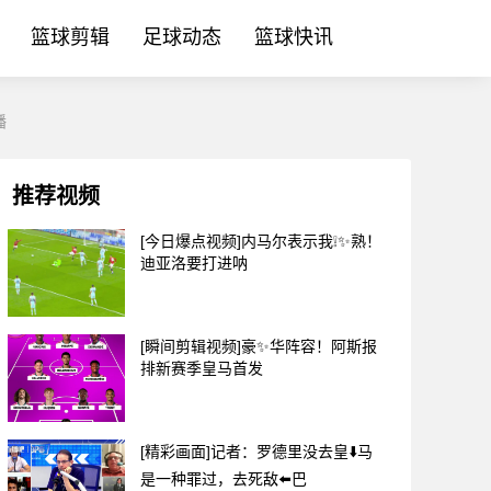
篮球剪辑
足球动态
篮球快讯
播
推荐视频
[今日爆点视频]内马尔表示我❕✨熟！
迪亚洛要打进呐
[瞬间剪辑视频]豪✨华阵容！阿斯报
排新赛季皇马首发
[精彩画面]记者：罗德里没去皇⬇️马
是一种罪过，去死敌⬅️巴