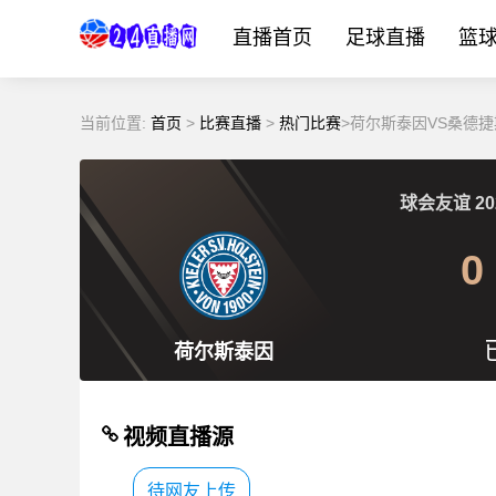
直播首页
足球直播
篮
当前位置:
首页
>
比赛直播
>
热门比赛
>荷尔斯泰因VS桑德捷
球会友谊
20
0
荷尔斯泰因
视频直播源
待网友上传