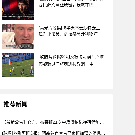
要巴萨愿意让我留，我就在巴
[高光片段集]搞半天不去沙特去土
超？评论员：萨拉赫离开利物浦
[攻防剪辑]聪⚾明反被聪明误！点球
停顿骗过门将罚进被取消！主
推荐新闻
【最新公告】官方：布莱顿21岁中场博纳诺特租借加盟埃尔切✌️
[球场快报]阿斯⚾报：阿森纳官宣吉马良斯加盟的消息被推迟，球