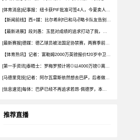
[体育消息]纪事报：纽卡获PIF批准可签4人，今夏卖人已收回
【新闻前线】西⭐媒：比尔希利❗已和马✌️略卡队友告别，前往布
【最新进展】段刘愚：玉昆对成绩的追求打动了我，会⚽⬇️用最好
[最新赛报]德媒：德乙球员被法国足协禁赛，两赛季前⬇️违规最
【体育热讯】记者：富勒姆2000万英镑报价❗20岁中卫布德拉
[第一手资讯]泰晤士：罗梅罗预计将⚾以4000万镑⚾离开热刺
[马德里竞技]记者：阿尔瓦雷斯依然想去巴萨，后者做出承诺✌️
[信息速览]每体：巴萨已经不再追求若昂·佩德罗，本可以总价1
推荐直播