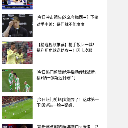
[今日冲击镜头]这么夸梅西⬅️？下轮
对手主帅：哥们就不能度度
【精选视频推荐】枪手扳回一城！
措利斯角球送助攻➡️！因卡皮耶
[今日热门剪辑]枪手后场传球被断，
福⬆️纳⬅️尔斯远射破❕门
[今日热门剪辑]太诡异了！这球第一
下❕没✌️进一脸⬅️疑惑，
[最新赛点]梅西当年亲口✨承诺：只