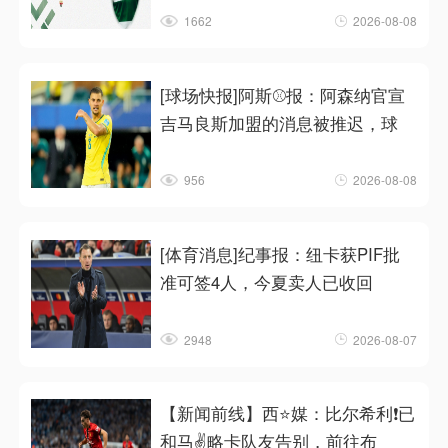
1662
2026-08-08
[球场快报]阿斯⚾报：阿森纳官宣
吉马良斯加盟的消息被推迟，球
956
2026-08-08
[体育消息]纪事报：纽卡获PIF批
准可签4人，今夏卖人已收回
2948
2026-08-07
【新闻前线】西⭐媒：比尔希利❗已
和马✌️略卡队友告别，前往布