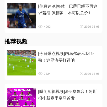
[信息速览]每体：巴萨已经不再追
求若昂·佩德罗，本可以总价1
4062
2026-08-05
推荐视频
[今日爆点视频]内马尔表示我❕✨
熟！迪亚洛要打进呐
2324
2026-08-08
[瞬间剪辑视频]豪✨华阵容！阿斯
报排新赛季皇马首发