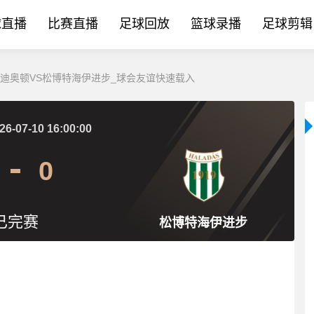
球直播
比赛直播
足球回放
篮球录播
足球剪辑
分_维迪奥顿VS松博特海伊进步_球会友谊快速载入
26-07-10 16:00:00
0
已完赛
松博特海伊进步