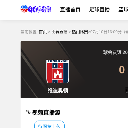
直播首页
足球直播
篮
当前位置:
首页
>
比赛直播
>
热门比赛
>07月10日16:00
球会友谊
20
0
维迪奥顿
视频直播源
待网友上传