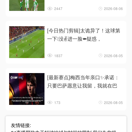
2447
2026-08-06
[今日热门剪辑]太诡异了！这球第
一下❕没✌️进一脸⬅️疑惑，
1837
2026-08-05
[最新赛点]梅西当年亲口✨承诺：
只要巴萨愿意让我留，我就在巴
173
2026-08-05
友情链接: