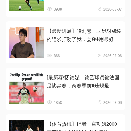
3988
2026-08-07
【最新进展】段刘愚：玉昆对成绩
的追求打动了我，会⚽⬇️用最好
866
2026-08-06
[最新赛报]德媒：德乙球员被法国
足协禁赛，两赛季前⬇️违规最
1858
2026-08-06
【体育热讯】记者：富勒姆2000