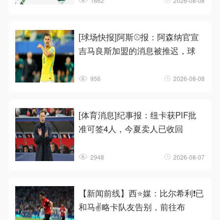
1662
2026-08-08
[球场快报]阿斯⚾报：阿森纳官宣
吉马良斯加盟的消息被推迟，球
956
2026-08-08
[体育消息]纪事报：纽卡获PIF批
准可签4人，今夏卖人已收回
2948
2026-08-07
【新闻前线】西⭐媒：比尔希利❗已
和马✌️略卡队友告别，前往布