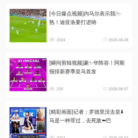
[今日爆点视频]内马尔表示我❕✨
熟！迪亚洛要打进呐
2324
2026-08-08
[瞬间剪辑视频]豪✨华阵容！阿斯
报排新赛季皇马首发
235
2026-08-07
[精彩画面]记者：罗德里没去皇⬇️
马是一种罪过，去死敌⬅️巴
2704
2026-08-07