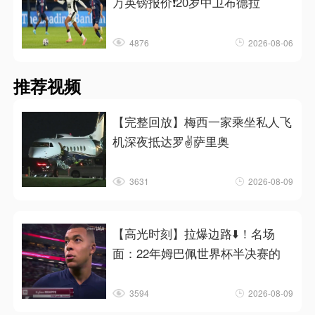
万英镑报价❗20岁中卫布德拉
4876
2026-08-06
推荐视频
【完整回放】梅西一家乘坐私人飞
机深夜抵达罗✌️萨里奥
3631
2026-08-09
【高光时刻】拉爆边路⬇️！名场
面：22年姆巴佩世界杯半决赛的
3594
2026-08-09