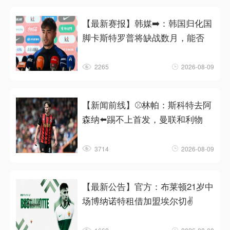
【最新赛报】韩媒➡️：韩国归化国
脚卡斯特罗普将缺战数月，能否
2265
2026-08-09
【新闻前线】⚾林帕：斯科特去阿
森纳⬅️踢不上首发，曼联和利物
3714
2026-08-09
【最新公告】官方：布莱顿21岁中
场博纳诺特租借加盟埃尔切✌️