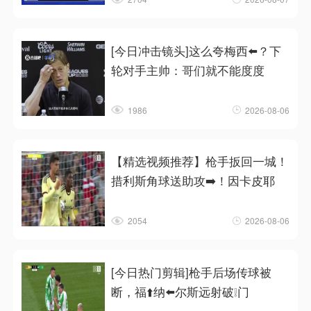
[今日冲击镜头]这么夸梅西⬅️？下
轮对手主帅：哥们就不能度度
1986
2026-08-06
【精选视频推荐】枪手扳回一城！
措利斯角球送助攻➡️！因卡皮耶
2054
2026-08-06
[今日热门剪辑]枪手后场传球被
断，福⬆️纳⬅️尔斯远射破❕门