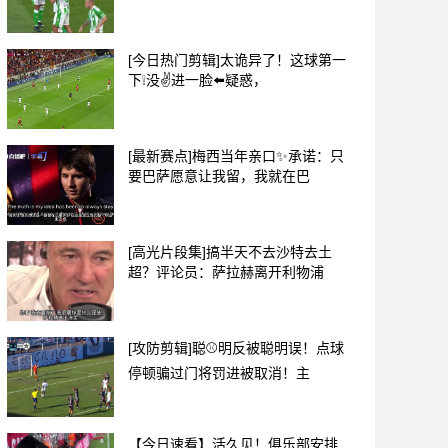
[今日热门剪辑]太诡异了！这球第一
下❕没✌️进一脸⬅️疑惑，
[最新赛点]梅西当年亲口✨承诺：只
要巴萨愿意让我留，我就在巴
[高光片段集]搞半天不去沙特去土
超？评论员：萨拉赫离开利物浦
[攻防剪辑]聪⚾明反被聪明误！点球
停顿骗过门将罚进被取消！主
【今日速看】活久见！俱乐部安排