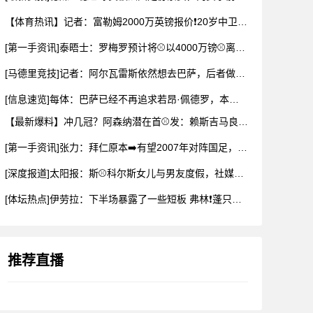
【体育热讯】记者：富勒姆2000万英镑报价❗20岁中卫布德拉
[第一手资讯]泰晤士：罗梅罗预计将⚾以4000万镑⚾离开热刺
[马德里竞技]记者：阿尔瓦雷斯依然想去巴萨，后者做出承诺✌️
[信息速览]每体：巴萨已经不再追求若昂·佩德罗，本可以总价1
【最新爆料】冲几冠？阿森纳潜在首⚾发：赖斯吉马良斯厄德高3中
[第一手资讯]张力：拜仁原本➡️有望2007年对阵国足，但时
[深度报道]太阳报：斯⚾科尔斯女儿与男友度假，社媒晒身穿比基
[体坛热点]伊劳拉：下半场暴露了一些短板 弗林❗蓬只是身体有
推荐直播