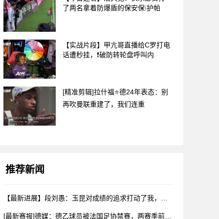
了两名拿着防爆盾的保安保❕护帕
【实战片段】甲亢哥直播给C罗打电
话遭秒挂，❗破防转轮盘呼叫内
[精准剪辑]拉什福⭐德24年表态：别
再吹曼联重建了，我们连重
推荐新闻
【最新进展】段刘愚：玉昆对成绩的追求打动了我，会⚽⬇️用最好
[最新赛报]德媒：德乙球员被法国足协禁赛，两赛季前⬇️违规最