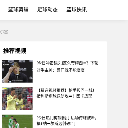
篮球剪辑
足球动态
篮球快讯
瓦尔塞
推荐视频
[今日冲击镜头]这么夸梅西⬅️？下轮
对手主帅：哥们就不能度度
【精选视频推荐】枪手扳回一城！
措利斯角球送助攻➡️！因卡皮耶
[今日热门剪辑]枪手后场传球被断，
福⬆️纳⬅️尔斯远射破❕门