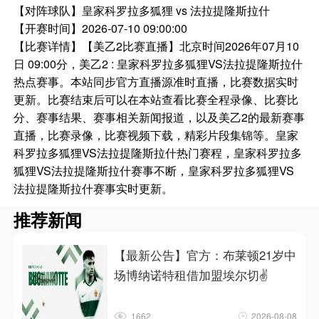
【对阵球队】
皇家科罗拉多狐狸 vs 法拉提隆斯拉什
【开赛时间】
2026-07-10 09:00:00
【比赛详情】
【美乙2比赛直播】北京时间2026年07月10
日 09:00分，美乙2 : 皇家科罗拉多狐狸VS法拉提隆斯拉什
热点赛事。本站同步官方直播源准时直播，比赛数据实时
更新。比赛结束后可以在本站查看比赛全程录像、比赛比
分、赛事结果、赛事相关新闻报道，以及美乙2的最新赛事
直播，比赛录像，比赛视频下载，精彩片段集锦等。皇家
科罗拉多狐狸VS法拉提隆斯拉什热门赛程，皇家科罗拉多
狐狸VS法拉提隆斯拉什赛事不断，皇家科罗拉多狐狸VS
法拉提隆斯拉什赛事实时更新。
推荐新闻
【最新公告】官方：布莱顿21岁中
场博纳诺特租借加盟埃尔切✌️
1662
2026-08-08