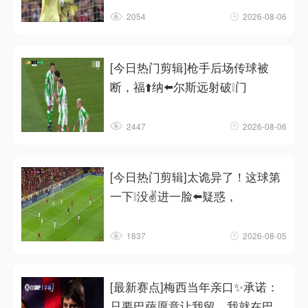
2054
2026-08-06
[今日热门剪辑]枪手后场传球被
断，福⬆️纳⬅️尔斯远射破❕门
2447
2026-08-06
[今日热门剪辑]太诡异了！这球第
一下❕没✌️进一脸⬅️疑惑，
1837
2026-08-05
[最新赛点]梅西当年亲口✨承诺：
只要巴萨愿意让我留，我就在巴