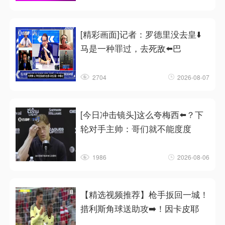
[精彩画面]记者：罗德里没去皇⬇️
马是一种罪过，去死敌⬅️巴
2704
2026-08-07
[今日冲击镜头]这么夸梅西⬅️？下
轮对手主帅：哥们就不能度度
1986
2026-08-06
【精选视频推荐】枪手扳回一城！
措利斯角球送助攻➡️！因卡皮耶