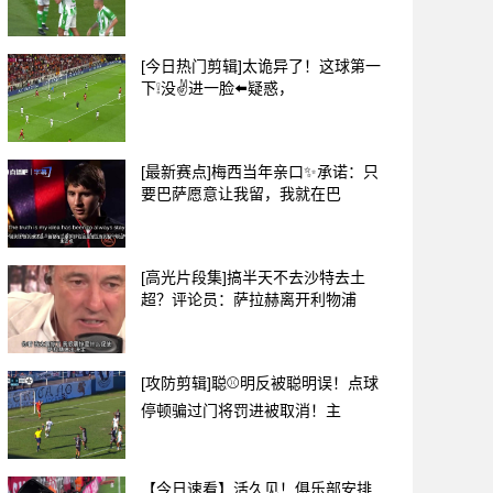
[今日热门剪辑]太诡异了！这球第一
下❕没✌️进一脸⬅️疑惑，
[最新赛点]梅西当年亲口✨承诺：只
要巴萨愿意让我留，我就在巴
[高光片段集]搞半天不去沙特去土
超？评论员：萨拉赫离开利物浦
[攻防剪辑]聪⚾明反被聪明误！点球
停顿骗过门将罚进被取消！主
【今日速看】活久见！俱乐部安排