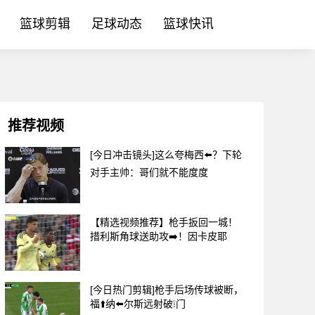
篮球剪辑
足球动态
篮球快讯
推荐视频
[今日冲击镜头]这么夸梅西⬅️？下轮
对手主帅：哥们就不能度度
【精选视频推荐】枪手扳回一城！
措利斯角球送助攻➡️！因卡皮耶
[今日热门剪辑]枪手后场传球被断，
福⬆️纳⬅️尔斯远射破❕门