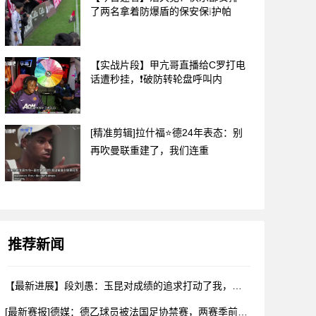
了两名拿着防爆盾的保安保❕护帕
【实战片段】甲亢哥直播给C罗打电
话遭秒挂，❗破防转轮盘呼叫内
[精准剪辑]拉什福⭐德24年表态：别
再吹曼联重建了，我们连重
推荐新闻
【最新进展】段刘愚：玉昆对成绩的追求打动了我，会⚽⬇️用最好
[最新赛报]德媒：德乙球员被法国足协禁赛，两赛季前⬇️违规最