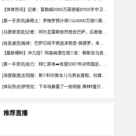
【体育热讯】记者：富勒姆2000万英镑报价❗20岁中卫布德拉
[第一手资讯]泰晤士：罗梅罗预计将⚾以4000万镑⚾离开热刺
[马德里竞技]记者：阿尔瓦雷斯依然想去巴萨，后者做出承诺✌️
[信息速览]每体：巴萨已经不再追求若昂·佩德罗，本可以总价1
【最新爆料】冲几冠？阿森纳潜在首⚾发：赖斯吉马良斯厄德高3中
[第一手资讯]张力：拜仁原本➡️有望2007年对阵国足，但时
[深度报道]太阳报：斯⚾科尔斯女儿与男友度假，社媒晒身穿比基
[体坛热点]伊劳拉：下半场暴露了一些短板 弗林❗蓬只是身体有
推荐直播