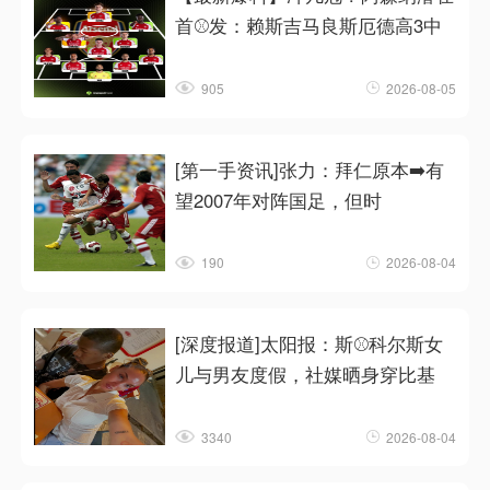
首⚾发：赖斯吉马良斯厄德高3中
905
2026-08-05
[第一手资讯]张力：拜仁原本➡️有
望2007年对阵国足，但时
190
2026-08-04
[深度报道]太阳报：斯⚾科尔斯女
儿与男友度假，社媒晒身穿比基
3340
2026-08-04