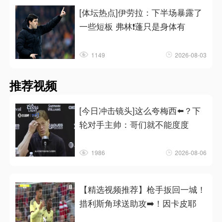
[体坛热点]伊劳拉：下半场暴露了
一些短板 弗林❗蓬只是身体有
1149
2026-08-03
推荐视频
[今日冲击镜头]这么夸梅西⬅️？下
轮对手主帅：哥们就不能度度
1986
2026-08-06
【精选视频推荐】枪手扳回一城！
措利斯角球送助攻➡️！因卡皮耶