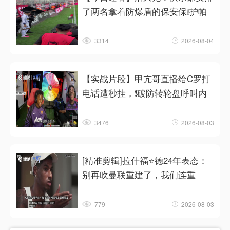
了两名拿着防爆盾的保安保❕护帕
3314
2026-08-04
【实战片段】甲亢哥直播给C罗打
电话遭秒挂，❗破防转轮盘呼叫内
3476
2026-08-03
[精准剪辑]拉什福⭐德24年表态：
别再吹曼联重建了，我们连重
779
2026-08-03