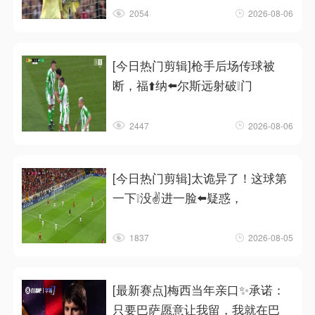
2054
2026-08-06
[今日热门剪辑]枪手后场传球被
断，福⬆️纳⬅️尔斯远射破❕门
2447
2026-08-06
[今日热门剪辑]太诡异了！这球第
一下❕没✌️进一脸⬅️疑惑，
1837
2026-08-05
[最新赛点]梅西当年亲口✨承诺：
只要巴萨愿意让我留，我就在巴