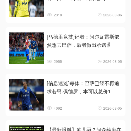
2318
2026-08-06
[马德里竞技]记者：阿尔瓦雷斯依
然想去巴萨，后者做出承诺✌️
2955
2026-08-05
[信息速览]每体：巴萨已经不再追
求若昂·佩德罗，本可以总价1
4062
2026-08-05
【最新爆料】冲几冠？阿森纳潜在