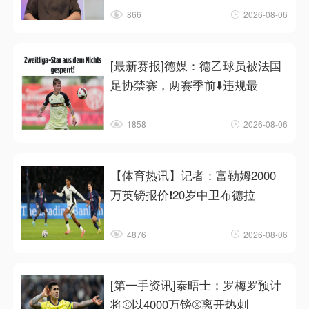
866
2026-08-06
[最新赛报]德媒：德乙球员被法国
足协禁赛，两赛季前⬇️违规最
1858
2026-08-06
【体育热讯】记者：富勒姆2000
万英镑报价❗20岁中卫布德拉
4876
2026-08-06
[第一手资讯]泰晤士：罗梅罗预计
将⚾以4000万镑⚾离开热刺