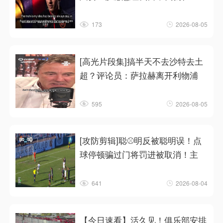
173
2026-08-05
[高光片段集]搞半天不去沙特去土
超？评论员：萨拉赫离开利物浦
595
2026-08-05
[攻防剪辑]聪⚾明反被聪明误！点
球停顿骗过门将罚进被取消！主
641
2026-08-04
【今日速看】活久见！俱乐部安排