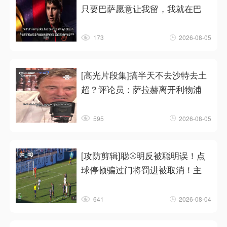
只要巴萨愿意让我留，我就在巴
173
2026-08-05
[高光片段集]搞半天不去沙特去土
超？评论员：萨拉赫离开利物浦
595
2026-08-05
[攻防剪辑]聪⚾明反被聪明误！点
球停顿骗过门将罚进被取消！主
641
2026-08-04