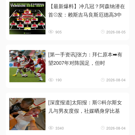
【最新爆料】冲几冠？阿森纳潜在
首⚾发：赖斯吉马良斯厄德高3中
905
2026-08-05
[第一手资讯]张力：拜仁原本➡️有
望2007年对阵国足，但时
190
2026-08-04
[深度报道]太阳报：斯⚾科尔斯女
儿与男友度假，社媒晒身穿比基
3340
2026-08-04