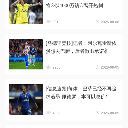
将⚾以4000万镑⚾离开热刺
2318
2026-08-06
[马德里竞技]记者：阿尔瓦雷斯依
然想去巴萨，后者做出承诺✌️
2955
2026-08-05
[信息速览]每体：巴萨已经不再追
求若昂·佩德罗，本可以总价1
4062
2026-08-05