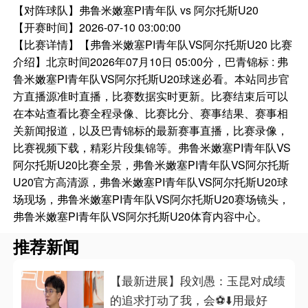
【对阵球队】
弗鲁米嫩塞PI青年队 vs 阿尔托斯U20
【开赛时间】
2026-07-10 03:00:00
【比赛详情】
【弗鲁米嫩塞PI青年队VS阿尔托斯U20 比赛
介绍】北京时间2026年07月10日 05:00分，巴青锦标 : 弗
鲁米嫩塞PI青年队VS阿尔托斯U20球迷必看。本站同步官
方直播源准时直播，比赛数据实时更新。比赛结束后可以
在本站查看比赛全程录像、比赛比分、赛事结果、赛事相
关新闻报道，以及巴青锦标的最新赛事直播，比赛录像，
比赛视频下载，精彩片段集锦等。弗鲁米嫩塞PI青年队VS
阿尔托斯U20比赛全景，弗鲁米嫩塞PI青年队VS阿尔托斯
U20官方高清源，弗鲁米嫩塞PI青年队VS阿尔托斯U20球
场现场，弗鲁米嫩塞PI青年队VS阿尔托斯U20赛场镜头，
弗鲁米嫩塞PI青年队VS阿尔托斯U20体育内容中心。
推荐新闻
【最新进展】段刘愚：玉昆对成绩
的追求打动了我，会⚽⬇️用最好