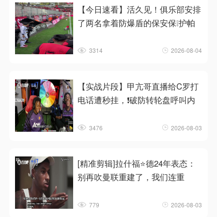
【今日速看】活久见！俱乐部安排
了两名拿着防爆盾的保安保❕护帕
3314
2026-08-04
【实战片段】甲亢哥直播给C罗打
电话遭秒挂，❗破防转轮盘呼叫内
3476
2026-08-03
[精准剪辑]拉什福⭐德24年表态：
别再吹曼联重建了，我们连重
779
2026-08-03