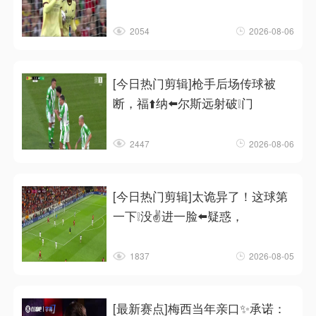
2054
2026-08-06
[今日热门剪辑]枪手后场传球被
断，福⬆️纳⬅️尔斯远射破❕门
2447
2026-08-06
[今日热门剪辑]太诡异了！这球第
一下❕没✌️进一脸⬅️疑惑，
1837
2026-08-05
[最新赛点]梅西当年亲口✨承诺：