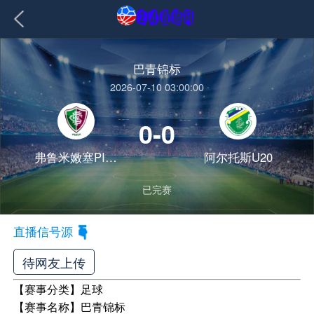
巴青锦标
2026-07-10 03:00:00
0-0
弗鲁米嫩塞PI青年队
阿尔托斯U20
已完赛
直播信号源
待网友上传
【赛事分类】
足球
【赛事名称】
巴青锦标