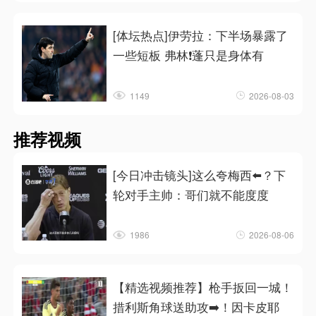
[体坛热点]伊劳拉：下半场暴露了
一些短板 弗林❗蓬只是身体有
1149
2026-08-03
推荐视频
[今日冲击镜头]这么夸梅西⬅️？下
轮对手主帅：哥们就不能度度
1986
2026-08-06
【精选视频推荐】枪手扳回一城！
措利斯角球送助攻➡️！因卡皮耶