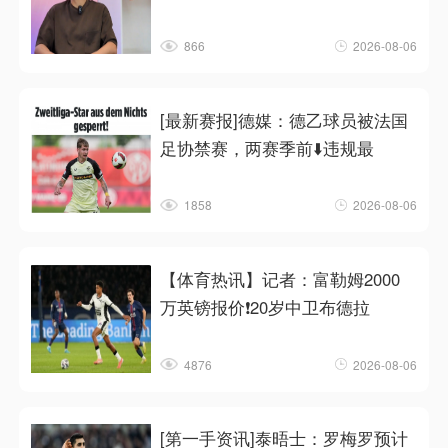
866
2026-08-06
[最新赛报]德媒：德乙球员被法国
足协禁赛，两赛季前⬇️违规最
1858
2026-08-06
【体育热讯】记者：富勒姆2000
万英镑报价❗20岁中卫布德拉
4876
2026-08-06
[第一手资讯]泰晤士：罗梅罗预计