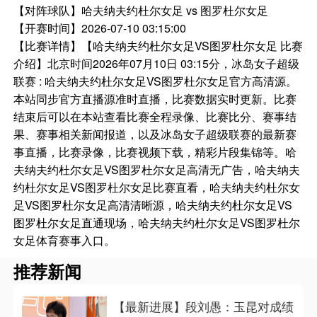
【对阵球队】
哈夫纳夫约杜尔女足 vs 图罗杜尔女足
【开赛时间】
2026-07-10 03:15:00
【比赛详情】
【哈夫纳夫约杜尔女足VS图罗杜尔女足 比赛
介绍】北京时间2026年07月10日 03:15分，冰岛女子超级
联赛 : 哈夫纳夫约杜尔女足VS图罗杜尔女足官方高清源。
本站同步官方直播源准时直播，比赛数据实时更新。比赛
结束后可以在本站查看比赛全程录像、比赛比分、赛事结
果、赛事相关新闻报道，以及冰岛女子超级联赛的最新赛
事直播，比赛录像，比赛视频下载，精彩片段集锦等。哈
夫纳夫约杜尔女足VS图罗杜尔女足高清无广告，哈夫纳夫
约杜尔女足VS图罗杜尔女足比赛直看，哈夫纳夫约杜尔女
足VS图罗杜尔女足高清清晰源，哈夫纳夫约杜尔女足VS
图罗杜尔女足直通现场，哈夫纳夫约杜尔女足VS图罗杜尔
女足体育赛事入口。
推荐新闻
【最新进展】段刘愚：玉昆对成绩