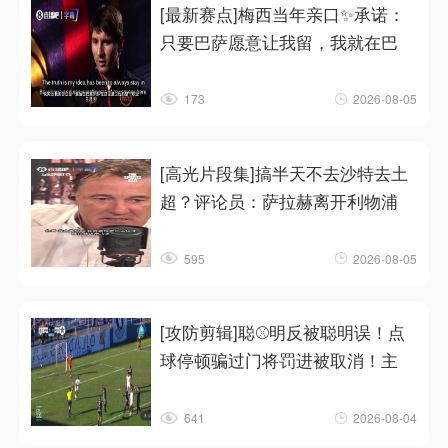
[最新赛点]梅西当年亲口✨承诺：
只要巴萨愿意让我留，我就在巴
173
2026-08-05
[高光片段集]搞半天不去沙特去土
超？评论员：萨拉赫离开利物浦
595
2026-08-05
[攻防剪辑]聪⚾明反被聪明误！点
球停顿骗过门将罚进被取消！主
641
2026-08-04