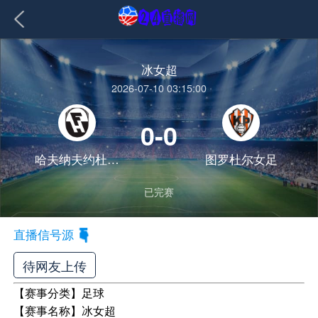
冰女超
2026-07-10 03:15:00
0-0
哈夫纳夫约杜尔女足
图罗杜尔女足
已完赛
直播信号源
待网友上传
【赛事分类】
足球
【赛事名称】
冰女超