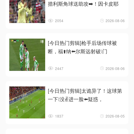
措利斯角球送助攻➡️！因卡皮耶
2054
2026-08-06
[今日热门剪辑]枪手后场传球被
断，福⬆️纳⬅️尔斯远射破❕门
2447
2026-08-06
[今日热门剪辑]太诡异了！这球第
一下❕没✌️进一脸⬅️疑惑，
1837
2026-08-05